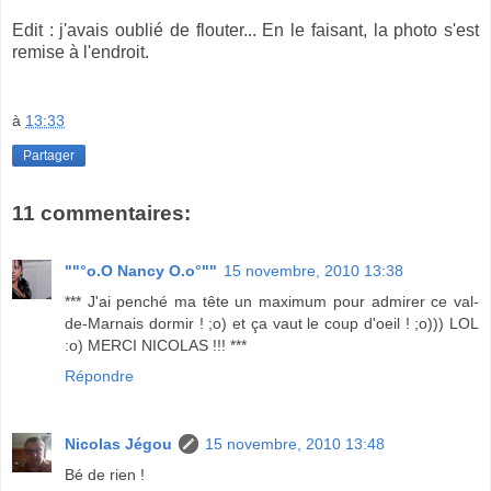
Edit : j'avais oublié de flouter... En le faisant, la photo s'est
remise à l'endroit.
à
13:33
Partager
11 commentaires:
""°o.O Nancy O.o°""
15 novembre, 2010 13:38
*** J'ai penché ma tête un maximum pour admirer ce val-
de-Marnais dormir ! ;o) et ça vaut le coup d'oeil ! ;o))) LOL
:o) MERCI NICOLAS !!! ***
Répondre
Nicolas Jégou
15 novembre, 2010 13:48
Bé de rien !