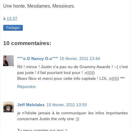
Une honte, Mesdames, Messieurs.
à
13:37
Partager
10 commentaires:
""°o.O Nancy O.o°""
15 février, 2011 13:44
Rô ! mince ! Justin n'a pas eu de Grammy Awards ! :-( c'est
pas juste ! il fait pourtant tout pour ! ;o)))))
Bises Nico et merci pour cette info capitale ! LOL ;o))))) ***
Répondre
Jeff Melclalex
15 février, 2011 13:59
je n'hésite jamais à te communiquer les infos importantes
concernant Justin the only one :))
Tu peux compter sur moi ;)