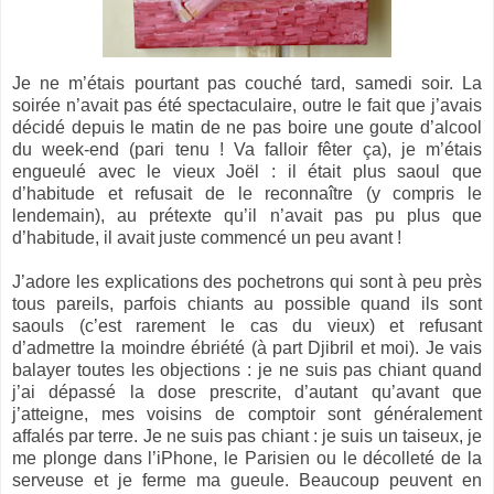
Je ne m’étais pourtant pas couché tard, samedi soir. La
soirée n’avait pas été spectaculaire, outre le fait que j’avais
décidé depuis le matin de ne pas boire une goute d’alcool
du week-end (pari tenu ! Va falloir fêter ça), je m’étais
engueulé avec le vieux Joël : il était plus saoul que
d’habitude et refusait de le reconnaître (y compris le
lendemain), au prétexte qu’il n’avait pas pu plus que
d’habitude, il avait juste commencé un peu avant !
J’adore les explications des pochetrons qui sont à peu près
tous pareils, parfois chiants au possible quand ils sont
saouls (c’est rarement le cas du vieux) et refusant
d’admettre la moindre ébriété (à part Djibril et moi). Je vais
balayer toutes les objections : je ne suis pas chiant quand
j’ai dépassé la dose prescrite, d’autant qu’avant que
j’atteigne, mes voisins de comptoir sont généralement
affalés par terre. Je ne suis pas chiant : je suis un taiseux, je
me plonge dans l’iPhone, le Parisien ou le décolleté de la
serveuse et je ferme ma gueule. Beaucoup peuvent en