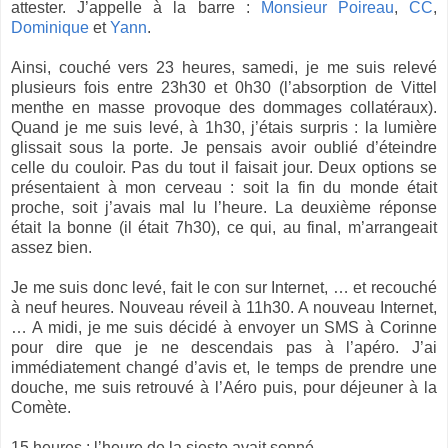
attester. J’appelle à la barre :
Monsieur Poireau
,
CC
,
Dominique
et
Yann
.
Ainsi, couché vers 23 heures, samedi, je me suis relevé
plusieurs fois entre 23h30 et 0h30 (l’absorption de Vittel
menthe en masse provoque des dommages collatéraux).
Quand je me suis levé, à 1h30, j’étais surpris : la lumière
glissait sous la porte. Je pensais avoir oublié d’éteindre
celle du couloir. Pas du tout il faisait jour. Deux options se
présentaient à mon cerveau : soit la fin du monde était
proche, soit j’avais mal lu l’heure. La deuxième réponse
était la bonne (il était 7h30), ce qui, au final, m’arrangeait
assez bien.
Je me suis donc levé, fait le con sur Internet, … et recouché
à neuf heures. Nouveau réveil à 11h30. A nouveau Internet,
… A midi, je me suis décidé à envoyer un SMS à Corinne
pour dire que je ne descendais pas à l’apéro. J’ai
immédiatement changé d’avis et, le temps de prendre une
douche, me suis retrouvé à l’Aéro puis, pour déjeuner à la
Comète.
15 heures : l’heure de la sieste avait sonné.