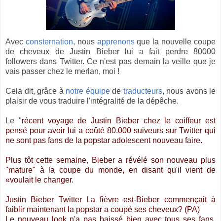
Avec
consternation
, nous
apprenons
que la nouvelle coupe
de cheveux de Justin Bieber lui a fait perdre 80000
followers dans Twitter. Ce n'est pas demain la veille que je
vais passer chez le merlan, moi !
Cela dit, grâce à
notre
équipe
de
traducteurs
, nous avons le
plaisir de vous traduire l'intégralité de la dépêche.
Le "
récent voyage de Justin Bieber chez le coiffeur est
pensé pour avoir lui a coûté 80.000 suiveurs sur Twitter qui
ne sont pas fans de la popstar adolescent nouveau faire.
Plus tôt cette semaine, Bieber a révélé son nouveau plus
"mature" à la coupe du monde, en disant qu'il vient de
«voulait le changer.
Justin Bieber Twitter La fièvre est-Bieber commençait à
faiblir maintenant la popstar a coupé ses cheveux?
(PA)
Le nouveau look n'a pas baissé bien avec tous ses fans,