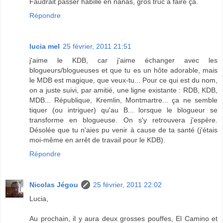
Faudrait passer habillé en nanas, gros truc à faire ça.
Répondre
lucia mel
25 février, 2011 21:51
j'aime le KDB, car j'aime échanger avec les
blogueurs/blogueuses et que tu es un hôte adorable, mais
le MDB est magique, que veux-tu... Pour ce qui est du nom,
on a juste suivi, par amitié, une ligne existante : RDB, KDB,
MDB... République, Kremlin, Montmartre... ça ne semble
tiquer (ou intriguer) qu'au B... lorsque le blogueur se
transforme en blogueuse. On s'y retrouvera j'espère.
Désolée que tu n'aies pu venir à cause de ta santé (j'étais
moi-même en arrêt de travail pour le KDB).
Répondre
Nicolas Jégou
25 février, 2011 22:02
Lucia,
Au prochain, il y aura deux grosses pouffes, El Camino et