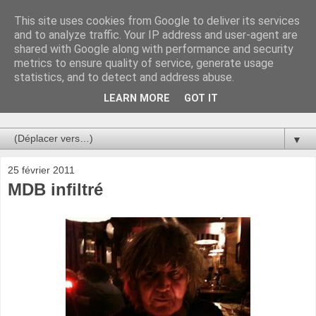
This site uses cookies from Google to deliver its services
Au bistro !
and to analyze traffic. Your IP address and user-agent are
shared with Google along with performance and security
metrics to ensure quality of service, generate usage
La connerie étant le seul chemin susceptible de nous faire
statistics, and to detect and address abuse.
entrevoir une parcelle de vérité, utilisons la par des moyens
de communication efficaces. Le temps qu'on remplisse nos
LEARN MORE
GOT IT
verres.
▼
25 février 2011
MDB infiltré