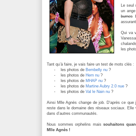
Le seul
un ange 
burnes
b
assurant
Qui va v
Vanessa 
chaland
les phot
Tant qu’à faire, je vais faire un test de mots clés :
-
les photos de
Bembelly nu
?
-
les photos de
Hern nu
?
-
les photos de
MHAP nu
?
-
les photos de
Martine Aubry 2.0 nue
?
-
les photos de
Val le Nain nu
?
Ainsi Mlle Agnès change de job. D’après ce que j’
reste dans le domaine des réseaux sociaux. Elle v
dans d’autres communautés.
Nous sommes orphelins mais
souhaitons qua
Mlle Agnès !