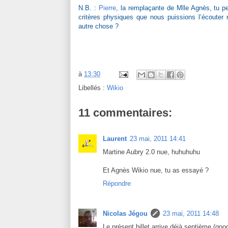
N.B. :
Pierre
, la remplaçante de Mlle Agnès, tu pe
critères physiques que nous puissions l’écouter
autre chose ?
à
13:30
Libellés :
Wikio
11 commentaires:
Laurent
23 mai, 2011 14:41
Martine Aubry 2.0 nue, huhuhuhu
Et Agnès Wikio nue, tu as essayé ?
Répondre
Nicolas Jégou
23 mai, 2011 14:48
Le présent billet arrive déjà septième (go