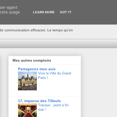
user-agent
erate usage
LEARN MORE
GOT IT
s de communication efficaces. Le temps qu'on
Mes autres comptoirs
Partageons mon avis
Vive la Ville du Grand
Paris !
17, impasse des Tilleuls
Travaux : point à fin
mai !