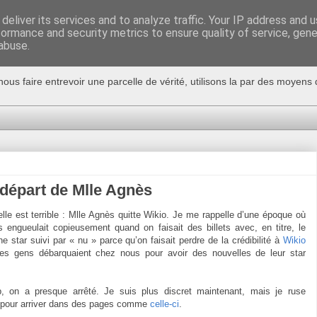
deliver its services and to analyze traffic. Your IP address and 
formance and security metrics to ensure quality of service, gen
abuse.
nous faire entrevoir une parcelle de vérité, utilisons la par des moyen
départ de Mlle Agnès
lle est terrible : Mlle Agnès quitte Wikio. Je me rappelle d’une époque où
s engueulait copieusement quand on faisait des billets avec, en titre, le
e star suivi par « nu » parce qu’on faisait perdre de la crédibilité à
Wikio
es gens débarquaient chez nous pour avoir des nouvelles de leur star
.
, on a presque arrêté. Je suis plus discret maintenant, mais je ruse
 pour arriver dans des pages comme
celle-ci
.