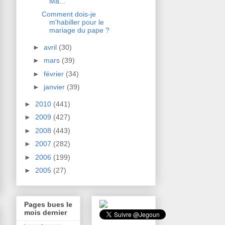
Ma...
Comment dois-je
m'habiller pour le
mariage du pape ?
►
avril
(30)
►
mars
(39)
►
février
(34)
►
janvier
(39)
►
2010
(441)
►
2009
(427)
►
2008
(443)
►
2007
(282)
►
2006
(199)
►
2005
(27)
Pages bues le
mois dernier