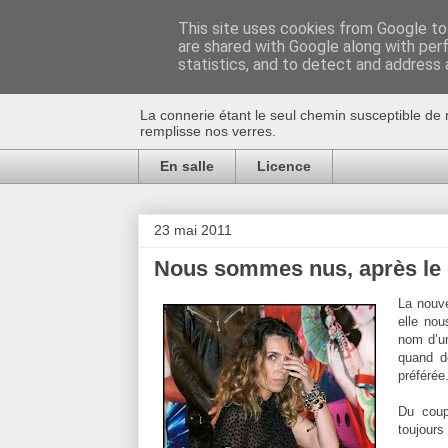
This site uses cookies from Google to 
are shared with Google along with per
Au bistro !
statistics, and to detect and address 
La connerie étant le seul chemin susceptible de 
remplisse nos verres.
En salle
Licence
23 mai 2011
Nous sommes nus, après le 
La nouve
elle nou
nom d’un
quand d
préférée
Du coup
toujours