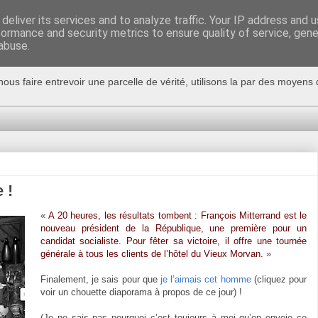
deliver its services and to analyze traffic. Your IP address and 
formance and security metrics to ensure quality of service, gen
abuse.
nous faire entrevoir une parcelle de vérité, utilisons la par des moyen
 !
«
A 20 heures, les résultats tombent : François Mitterrand est le
nouveau président de la République, une première pour un
candidat socialiste. Pour fêter sa victoire, il offre une tournée
générale à tous les clients de l’hôtel du Vieux Morvan.
»
Finalement, je sais pour que
je l’aimais cet homme
(cliquez pour
voir un chouette diaporama à propos de ce jour) !
(Je ne sais pas pourquoi c’est toujours à moi qu’on envoie ce