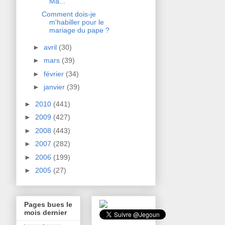
Ma...
Comment dois-je
m'habiller pour le
mariage du pape ?
►
avril
(30)
►
mars
(39)
►
février
(34)
►
janvier
(39)
►
2010
(441)
►
2009
(427)
►
2008
(443)
►
2007
(282)
►
2006
(199)
►
2005
(27)
Pages bues le
mois dernier