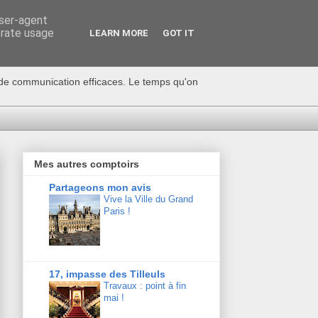
user-agent
erate usage
LEARN MORE
GOT IT
s de communication efficaces. Le temps qu'on
Mes autres comptoirs
Partageons mon avis
Vive la Ville du Grand
Paris !
17, impasse des Tilleuls
Travaux : point à fin
mai !