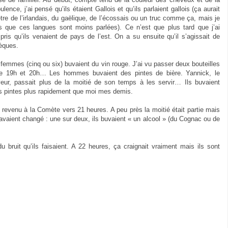
ulence, j’ai pensé qu’ils étaient Gallois et qu’ils parlaient gallois (ça aurait
tre de l’irlandais, du gaëlique, de l’écossais ou un truc comme ça, mais je
is que ces langues sont moins parlées). Ce n’est que plus tard que j’ai
ris qu’ils venaient de pays de l’est. On a su ensuite qu’il s’agissait de
èques.
femmes (cinq ou six) buvaient du vin rouge. J’ai vu passer deux bouteilles
re 19h et 20h… Les hommes buvaient des pintes de bière. Yannick, le
veur, passait plus de la moitié de son temps à les servir… Ils buvaient
rs pintes plus rapidement que moi mes demis.
s revenu à la Comète vers 21 heures. A peu près la moitié était partie mais
 avaient changé : une sur deux, ils buvaient « un alcool » (du Cognac ou de
ruit qu’ils faisaient. A 22 heures, ça craignait vraiment mais ils sont