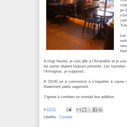
corp
pu ê
cro
comp
Tch
Les 
ent
ser
leu
A vingt heures, je suis allé à l’Amandine et je sui
les autres étaient toujours présents. Les tournées
l’Armagnac, je suppose)…
A 21h30 on a commencé à s’inquiéter à cause du b
finalement partis sagement.
J’ignore à combien se montait leur addition.
à
13:51
Libellés :
Comète