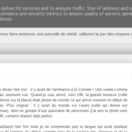
deliver its services and to analyze traffic. Your IP address and 
formance and security metrics to ensure quality of service, gen
abuse.
nous faire entrevoir une parcelle de vérité, utilisons la par des moyen
e disais hier soir : il y avait de l’ambiance à la Comète ! Une soirée comme
ais rarement vue. Quand je suis arrivé, vers 19h, la grande terrasse (celle
donne sur la place) était pleine de monde ce qui arrive souvent en début de
ée. Plus original : il y avait du monde sur l’autre (celle qui donne sur
enue), dont un groupe d’une quinzaine de personnes (j’ai pris la photo vers
0, certains étaient déjà partis).
parlaient très fort mais je ne comprenais pas la langue qui avait quelque
se de familier. Au début, compte tenu de la couleur des cheveux et de la