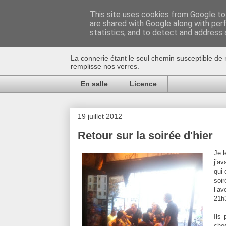
This site uses cookies from Google to 
are shared with Google along with per
Au bistro !
statistics, and to detect and address 
La connerie étant le seul chemin susceptible de 
remplisse nos verres.
En salle
Licence
19 juillet 2012
Retour sur la soirée d'hier
Je l
j’av
qui 
soir
l’av
21h3
Ils 
cho