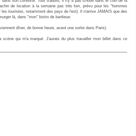
r dans son contexte. Tout d'abord, il n'y a pas d'hôtel dans le coin de la
machin de location à la semaine pas très loin, prévu pour les "hommes
ar les touristes, notamment des pays de l'est). Il n'arrive JAMAIS que des
murger là, dans "mon" bistro de banlieue.
s viennent dîner, de bonne heure, avant une sortie dans Paris).
a scène qui m'a marqué. J'aurais du plus travailler mon billet dans ce