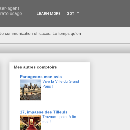
user-agent
erate usage
LEARN MORE
GOT IT
s de communication efficaces. Le temps qu'on
Mes autres comptoirs
Partageons mon avis
Vive la Ville du Grand
Paris !
17, impasse des Tilleuls
Travaux : point à fin
mai !