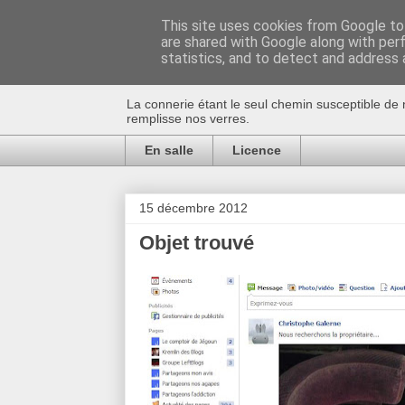
This site uses cookies from Google to 
are shared with Google along with per
Au bistro !
statistics, and to detect and address 
La connerie étant le seul chemin susceptible de 
remplisse nos verres.
En salle
Licence
15 décembre 2012
Objet trouvé