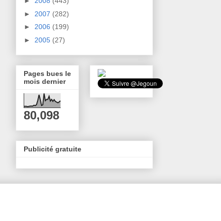
►
2008
(443)
►
2007
(282)
►
2006
(199)
►
2005
(27)
Pages bues le
mois dernier
80,098
Publicité gratuite