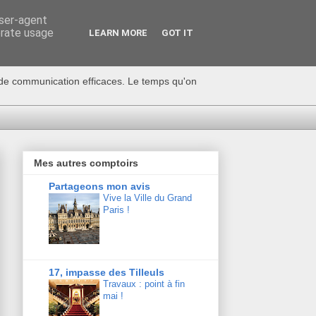
user-agent
erate usage
LEARN MORE
GOT IT
s de communication efficaces. Le temps qu'on
Mes autres comptoirs
Partageons mon avis
Vive la Ville du Grand
Paris !
17, impasse des Tilleuls
Travaux : point à fin
mai !