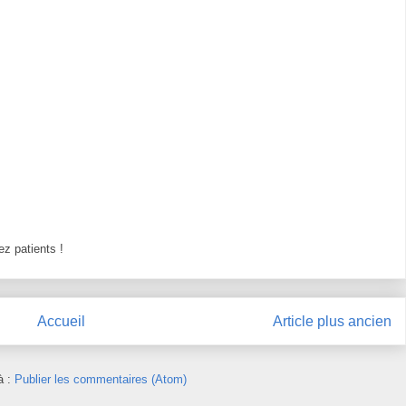
z patients !
Accueil
Article plus ancien
à :
Publier les commentaires (Atom)