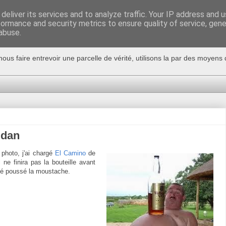
deliver its services and to analyze traffic. Your IP address and 
formance and security metrics to ensure quality of service, gen
abuse.
nous faire entrevoir une parcelle de vérité, utilisons la par des moyen
idan
photo, j'ai chargé
El Camino
de
l ne finira pas la bouteille avant
issé poussé la moustache.