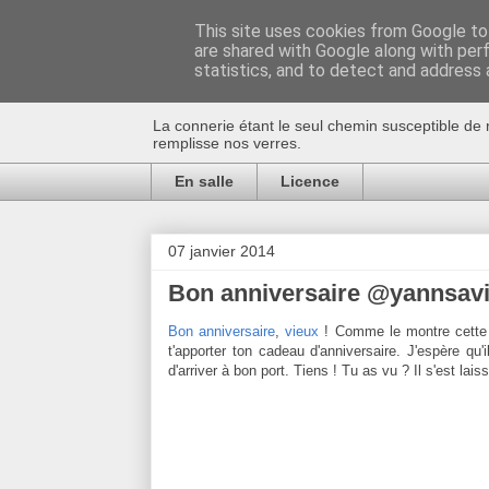
This site uses cookies from Google to 
are shared with Google along with per
Au bistro !
statistics, and to detect and address 
La connerie étant le seul chemin susceptible de 
remplisse nos verres.
En salle
Licence
07 janvier 2014
Bon anniversaire @yannsav
Bon anniversaire
,
vieux
! Comme le montre cette 
t'apporter ton cadeau d'anniversaire. J'espère qu'i
d'arriver à bon port. Tiens ! Tu as vu ? Il s'est la