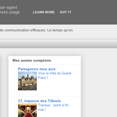
user-agent
erate usage
LEARN MORE
GOT IT
s de communication efficaces. Le temps qu'on
Mes autres comptoirs
Partageons mon avis
Vive la Ville du Grand
Paris !
17, impasse des Tilleuls
Travaux : point à fin
mai !