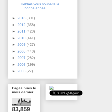
Deblais vous souhaite la
bonne année !
►
2013
(391)
►
2012
(358)
►
2011
(423)
►
2010
(441)
►
2009
(427)
►
2008
(443)
►
2007
(282)
►
2006
(199)
►
2005
(27)
Pages bues le
mois dernier
83,859