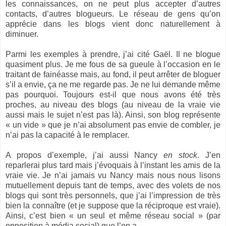
les connaissances, on ne peut plus accepter d’autres
contacts, d’autres blogueurs. Le réseau de gens qu’on
apprécie dans les blogs vient donc naturellement à
diminuer.
Parmi les exemples à prendre, j’ai cité Gaël. Il ne blogue
quasiment plus. Je me fous de sa gueule à l’occasion en le
traitant de fainéasse mais, au fond, il peut arrêter de bloguer
s’il a envie, ça ne me regarde pas. Je ne lui demande même
pas pourquoi. Toujours est-il que nous avons été très
proches, au niveau des blogs (au niveau de la vraie vie
aussi mais le sujet n’est pas là). Ainsi, son blog représente
« un vide » que je n’ai absolument pas envie de combler, je
n’ai pas la capacité à le remplacer.
A propos d’exemple, j’ai aussi Nancy
en stock
. J’en
reparlerai plus tard mais j’évoquais à l’instant les amis de la
vraie vie. Je n’ai jamais vu Nancy mais nous nous lisons
mutuellement depuis tant de temps, avec des volets de nos
blogs qui sont très personnels, que j’ai l’impression de très
bien la connaître (et je suppose que la réciproque est vraie).
Ainsi, c’est bien « un seul et même réseau social » (par
opposition à média social) que l’on a…