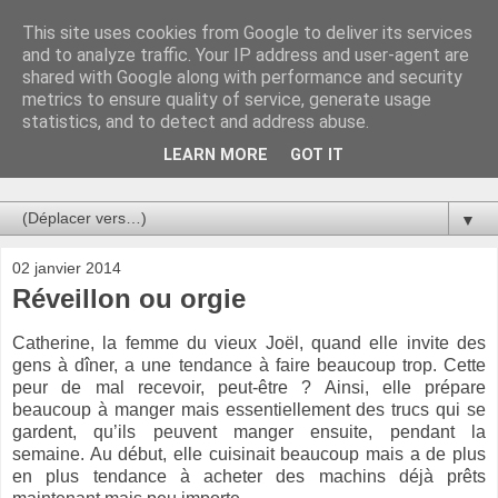
This site uses cookies from Google to deliver its services
Au bistro !
and to analyze traffic. Your IP address and user-agent are
shared with Google along with performance and security
metrics to ensure quality of service, generate usage
La connerie étant le seul chemin susceptible de nous faire
statistics, and to detect and address abuse.
entrevoir une parcelle de vérité, utilisons la par des moyens
de communication efficaces. Le temps qu'on remplisse nos
LEARN MORE
GOT IT
verres.
▼
02 janvier 2014
Réveillon ou orgie
Catherine, la femme du vieux Joël, quand elle invite des
gens à dîner, a une tendance à faire beaucoup trop. Cette
peur de mal recevoir, peut-être ? Ainsi, elle prépare
beaucoup à manger mais essentiellement des trucs qui se
gardent, qu’ils peuvent manger ensuite, pendant la
semaine. Au début, elle cuisinait beaucoup mais a de plus
en plus tendance à acheter des machins déjà prêts