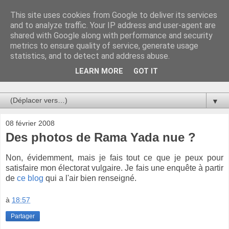
This site uses cookies from Google to deliver its services
Au bistro !
and to analyze traffic. Your IP address and user-agent are
shared with Google along with performance and security
metrics to ensure quality of service, generate usage
La connerie étant le seul chemin susceptible de nous faire
statistics, and to detect and address abuse.
entrevoir une parcelle de vérité, utilisons la par des moyens
de communication efficaces. Le temps qu'on remplisse nos
LEARN MORE
GOT IT
verres.
▼
08 février 2008
Des photos de Rama Yada nue ?
Non, évidemment, mais je fais tout ce que je peux pour
satisfaire mon électorat vulgaire. Je fais une enquête à partir
de
ce blog
qui a l'air bien renseigné.
à
18:57
Partager