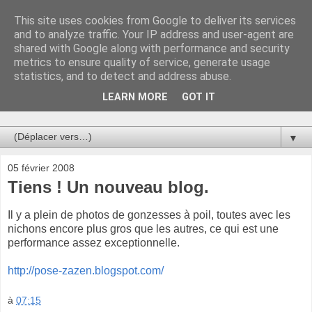
This site uses cookies from Google to deliver its services
Au bistro !
and to analyze traffic. Your IP address and user-agent are
shared with Google along with performance and security
metrics to ensure quality of service, generate usage
La connerie étant le seul chemin susceptible de nous faire
statistics, and to detect and address abuse.
entrevoir une parcelle de vérité, utilisons la par des moyens
de communication efficaces. Le temps qu'on remplisse nos
LEARN MORE
GOT IT
verres.
▼
05 février 2008
Tiens ! Un nouveau blog.
Il y a plein de photos de gonzesses à poil, toutes avec les
nichons encore plus gros que les autres, ce qui est une
performance assez exceptionnelle.
http://pose-zazen.blogspot.com/
à
07:15