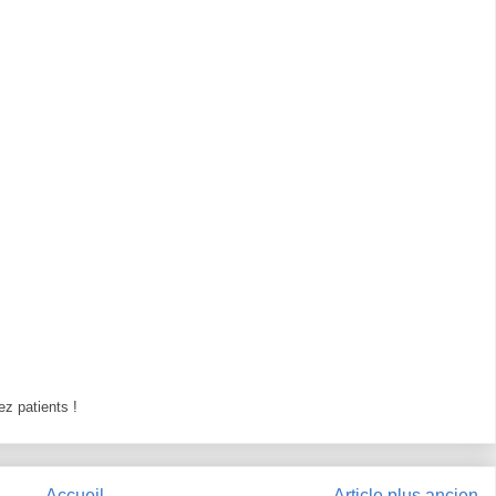
z patients !
Accueil
Article plus ancien