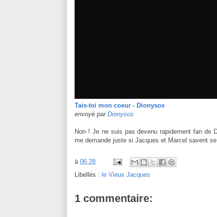
Tais-toi mon coeur - Dionysos
envoyé par
Dionysos
Non ! Je ne suis pas devenu rapidement fan de Dio
me demande juste si Jacques et Marcel savent se r
à
06:28
Libellés :
le Vieux Jacques
1 commentaire: