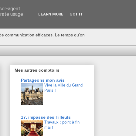
user-agent
erate usage
LEARN MORE
GOT IT
s de communication efficaces. Le temps qu'on
Mes autres comptoirs
Partageons mon avis
Vive la Ville du Grand
Paris !
17, impasse des Tilleuls
Travaux : point à fin
mai !