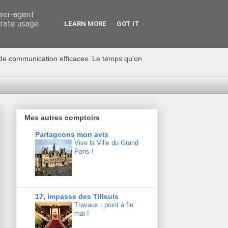
user-agent
erate usage
LEARN MORE
GOT IT
s de communication efficaces. Le temps qu'on
Mes autres comptoirs
Partageons mon avis
Vive la Ville du Grand
Paris !
17, impasse des Tilleuls
Travaux : point à fin
mai !