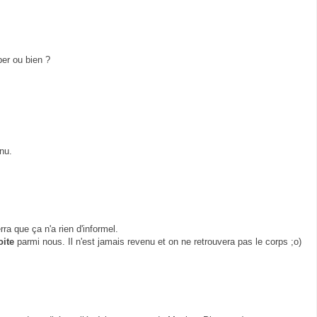
per ou bien ?
nu.
ra que ça n'a rien d'informel.
oite
parmi nous. Il n'est jamais revenu et on ne retrouvera pas le corps ;o)