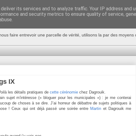
deliver its services and to analyze traffic. Your IP address and 
formance and security metrics to ensure quality of service, gen
abuse.
nous faire entrevoir une parcelle de vérité, utilisons la par des moyen
gs IX
oilà les détails pratiques de
cette cérénomie
chez Dagrouik.
in sujet m'intéresse (« bloguer pour les municipales ») : je me conterai
ucoup de choses à se dire. J’ai horreur de débattre de sujets politiques à
chose ! Ceux qui ont déjà passé une soirée entre
Martin
et Dagrouik me
eule quand j’y vais pas.