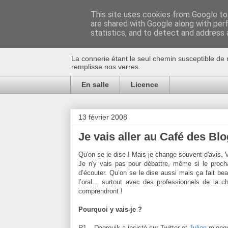
This site uses cookies from Google to 
are shared with Google along with per
Au bistro !
statistics, and to detect and address 
La connerie étant le seul chemin susceptible de 
remplisse nos verres.
En salle
Licence
13 février 2008
Je vais aller au Café des Blo
Qu'on se le dise ! Mais je change souvent d'avis. V
Je n'y vais pas pour débattre, même si le procha
d’écouter. Qu’on se le dise aussi mais ça fait bea
l’oral… surtout avec des professionnels de la 
comprendront !
Pourquoi y vais-je ?
R1 – Dagrouik a insisté sur Twitter et
Julien
m’engu