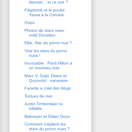
demain... et ce soir ?
Filaplomb et le poulet
Yassa à la Comète
Oups
Photos de stars nues :
voilà Donatien
Ellie, Star du porno nue ?
Vive les stars du porno
nues !
Incroyable : Paris Hilton a
un nouveau mec
Marc V, Gaël, Diane et
Quicoulol : nananère
Fanette a créé des blogs
Tortues de mer
Justin Timberlake nu
infidèle
Balmeyer et Didier Goux
Comment s'épilent les
stars du porno nues ?