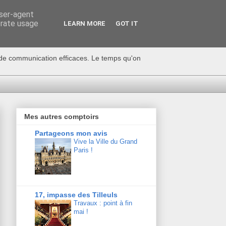
user-agent
erate usage
LEARN MORE
GOT IT
s de communication efficaces. Le temps qu'on
Mes autres comptoirs
Partageons mon avis
Vive la Ville du Grand
Paris !
17, impasse des Tilleuls
Travaux : point à fin
mai !