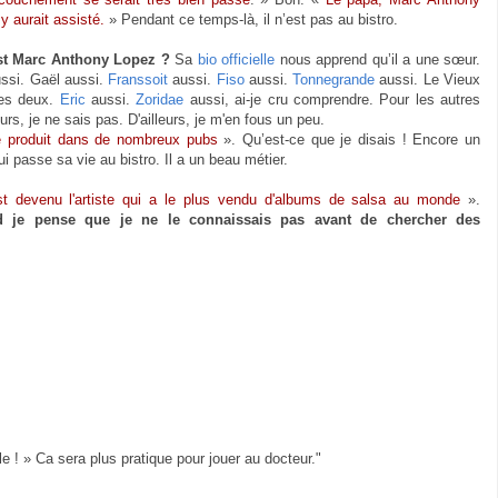
y aurait assisté.
» Pendant ce temps-là, il n’est pas au bistro.
st Marc Anthony Lopez ?
Sa
bio officielle
nous apprend qu’il a une sœur.
ssi. Gaël aussi.
Franssoit
aussi.
Fiso
aussi.
Tonnegrande
aussi. Le Vieux
es deux.
Eric
aussi.
Zoridae
aussi, ai-je cru comprendre. Pour les autres
urs, je ne sais pas. D'ailleurs, je m'en fous un peu.
e produit dans de nombreux pubs
». Qu’est-ce que je disais ! Encore un
ui passe sa vie au bistro. Il a un beau métier.
est devenu l'artiste qui a le plus vendu d'albums de salsa au monde
».
 je pense que je ne le connaissais pas avant de chercher des
le ! » Ca sera plus pratique pour jouer au docteur."