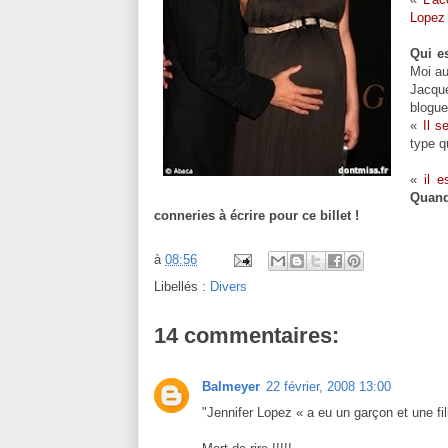
Lopez 
Qui e
Moi au
Jacqu
blogue
«
Il s
type q
«
il 
Quand
conneries à écrire pour ce billet !
à
08:56
Libellés :
Divers
14 commentaires:
Balmeyer
22 février, 2008 13:00
"Jennifer Lopez « a eu un garçon et une fil