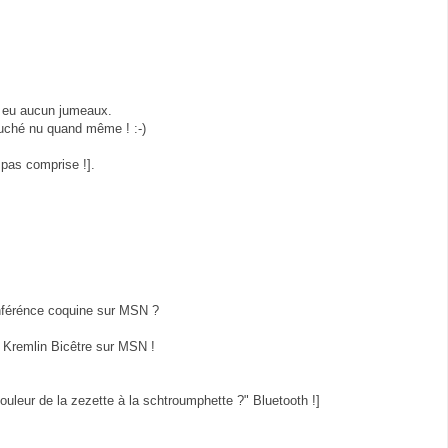
nt eu aucun jumeaux.
uché nu quand même ! :-)
i pas comprise !].
conférénce coquine sur MSN ?
 Kremlin Bicêtre sur MSN !
couleur de la zezette à la schtroumphette ?" Bluetooth !]