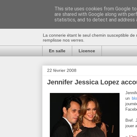
This site uses cookies from Google to 
are shared with Google along with per
Au bistro !
statistics, and to detect and address 
La connerie étant le seul chemin susceptible de 
remplisse nos verres.
En salle
Licence
22 février 2008
Jennifer Jessica Lopez acco
Jennif
un
blo
journ
Facebo
Bref. 
jouer 
«
L'ac