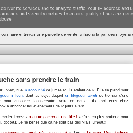
deliver its services and to analyze traffic. Your IP address and 
formance and security metrics to ensure quality of service, gen
abuse.
nous faire entrevoir une parcelle de vérité, utilisons la par des moyen
uche sans prendre le train
er Lopez, nue,
a accouché
de jumeaux. Ils étaient deux. Elle se prend pour
gueur influent
dont au sujet duquel
un blogueur abruti
se trompe d’une
ée pour annoncer l’anniversaire, voire de deux : ils sont cons chez
ok à annoncer les événements deux jours avant.
Jennifer Lopez «
a eu un garçon et une fille !
» Ca sera plus pratique pour
au docteur. Je ne pense que ça ne sont pas des vrais jumeaux.
couchement se serait très bien passé
. » Bon. «
Le papa, Marc Anthony