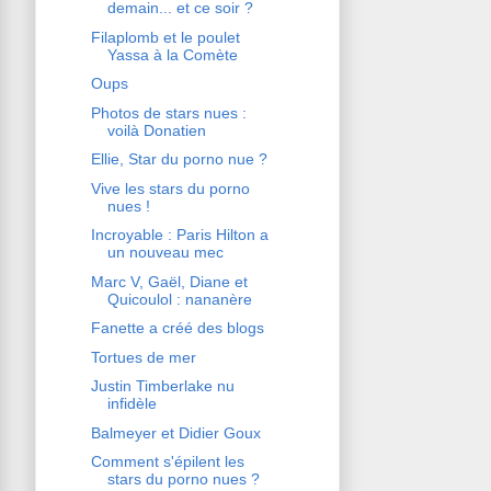
demain... et ce soir ?
Filaplomb et le poulet
Yassa à la Comète
Oups
Photos de stars nues :
voilà Donatien
Ellie, Star du porno nue ?
Vive les stars du porno
nues !
Incroyable : Paris Hilton a
un nouveau mec
Marc V, Gaël, Diane et
Quicoulol : nananère
Fanette a créé des blogs
Tortues de mer
Justin Timberlake nu
infidèle
Balmeyer et Didier Goux
Comment s'épilent les
stars du porno nues ?