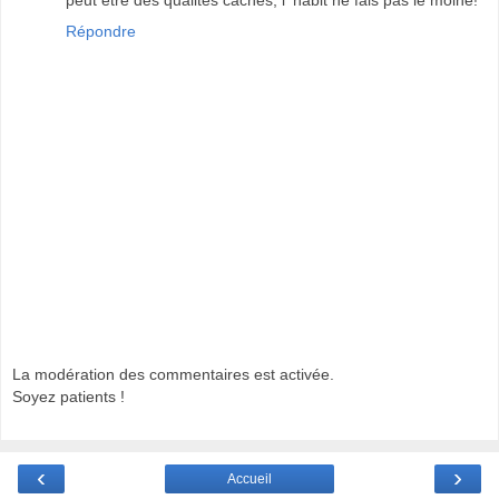
peut être des qualités cachés, l' habit ne fais pas le moine!
Répondre
La modération des commentaires est activée.
Soyez patients !
‹
›
Accueil