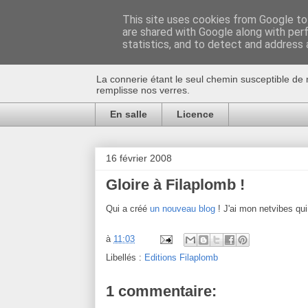
This site uses cookies from Google to 
are shared with Google along with per
Au bistro !
statistics, and to detect and address 
La connerie étant le seul chemin susceptible de 
remplisse nos verres.
En salle
Licence
16 février 2008
Gloire à Filaplomb !
Qui a créé
un nouveau blog
! J'ai mon netvibes qui
à
11:03
Libellés :
Editions Filaplomb
1 commentaire: