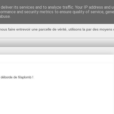
deliver its services and to analyze traffic. Your IP address and 
formance and security metrics to ensure quality of service, gen
abuse.
nous faire entrevoir une parcelle de vérité, utilisons la par des moyen
 déborde de filaplomb !