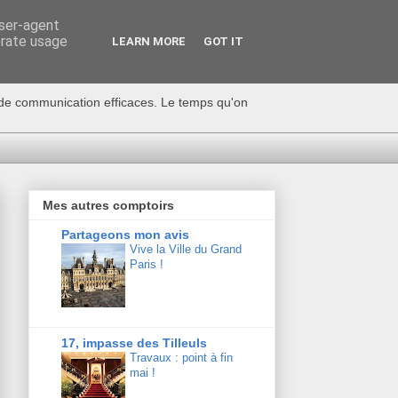
user-agent
erate usage
LEARN MORE
GOT IT
s de communication efficaces. Le temps qu'on
Mes autres comptoirs
Partageons mon avis
Vive la Ville du Grand
Paris !
17, impasse des Tilleuls
Travaux : point à fin
mai !