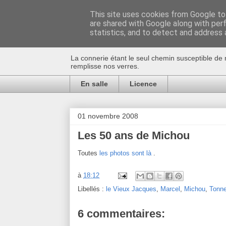
This site uses cookies from Google to 
are shared with Google along with per
Au bistro !
statistics, and to detect and address 
La connerie étant le seul chemin susceptible de 
remplisse nos verres.
En salle
Licence
01 novembre 2008
Les 50 ans de Michou
Toutes
les photos sont là
.
à
18:12
Libellés :
le Vieux Jacques
,
Marcel
,
Michou
,
Tonn
6 commentaires: