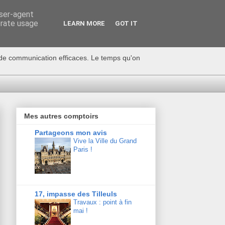
user-agent
erate usage
LEARN MORE
GOT IT
s de communication efficaces. Le temps qu'on
Mes autres comptoirs
Partageons mon avis
Vive la Ville du Grand
Paris !
17, impasse des Tilleuls
Travaux : point à fin
mai !