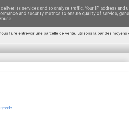
deliver its services and to analyze traffic. Your IP address and 
formance and security metrics to ensure quality of service, gen
abuse.
nous faire entrevoir une parcelle de vérité, utilisons la par des moyen
egrande