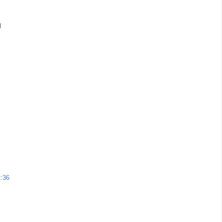
l
:36