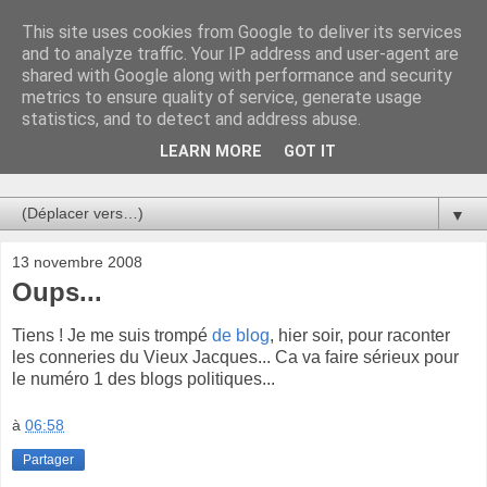
This site uses cookies from Google to deliver its services
Au bistro !
and to analyze traffic. Your IP address and user-agent are
shared with Google along with performance and security
metrics to ensure quality of service, generate usage
La connerie étant le seul chemin susceptible de nous faire
statistics, and to detect and address abuse.
entrevoir une parcelle de vérité, utilisons la par des moyens
de communication efficaces. Le temps qu'on remplisse nos
LEARN MORE
GOT IT
verres.
▼
13 novembre 2008
Oups...
Tiens ! Je me suis trompé
de blog
, hier soir, pour raconter
les conneries du Vieux Jacques... Ca va faire sérieux pour
le numéro 1 des blogs politiques...
à
06:58
Partager