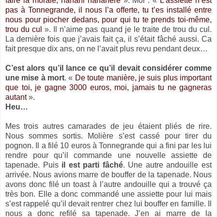
faire la morale, nanani nananère
». Moi : «
L’assiette n’est
pas à Tonnegrande, il nous l’a offerte, tu t’es installé entre
nous pour piocher dedans, pour qui tu te prends toi-même,
trou du cul
». Il n’aime pas quand je le traite de trou du cul.
La dernière fois que j’avais fait ça, il s’était fâché aussi. Ca
fait presque dix ans, on ne l’avait plus revu pendant deux…
C’est alors qu’il lance ce qu’il devait considérer comme
une mise à mort
. «
De toute manière, je suis plus important
que toi, je gagne 3000 euros, moi, jamais tu ne gagneras
autant
».
Heu…
Mes trois autres camarades de jeu étaient pliés de rire.
Nous sommes sortis. Molière s’est cassé pour tirer du
pognon. Il a filé 10 euros à Tonnegrande qui a fini par les lui
rendre pour qu’il commande une nouvelle assiette de
tapenade. Puis
il est parti fâché
. Une autre andouille est
arrivée. Nous avions marre de bouffer de la tapenade. Nous
avons donc filé un toast à l’autre andouille qui a trouvé ça
très bon. Elle a donc commandé une assiette pour lui mais
s’est rappelé qu’il devait rentrer chez lui bouffer en famille. Il
nous a donc refilé sa tapenade. J’en ai marre de la