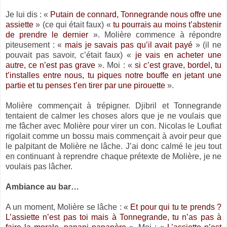
Je lui dis : «
Putain de connard, Tonnegrande nous offre une
assiette
» (ce qui était faux) «
tu pourrais au moins t’abstenir
de prendre le dernier
». Molière commence à répondre
piteusement : «
mais je savais pas qu’il avait payé
» (il ne
pouvait pas savoir, c’était faux) «
je vais en acheter une
autre, ce n’est pas grave
». Moi : «
si c’est grave, bordel, tu
t’installes entre nous, tu piques notre bouffe en jetant une
partie et tu penses t’en tirer par une pirouette
».
Molière commençait à trépigner. Djibril et Tonnegrande
tentaient de calmer les choses alors que je ne voulais que
me fâcher avec Molière pour virer un con. Nicolas le Loufiat
rigolait comme un bossu mais commençait à avoir peur que
le palpitant de Molière ne lâche. J’ai donc calmé le jeu tout
en continuant à reprendre chaque prétexte de Molière, je ne
voulais pas lâcher.
Ambiance au bar…
A un moment, Molière se lâche : «
Et pour qui tu te prends ?
L’assiette n’est pas toi mais à Tonnegrande, tu n’as pas à