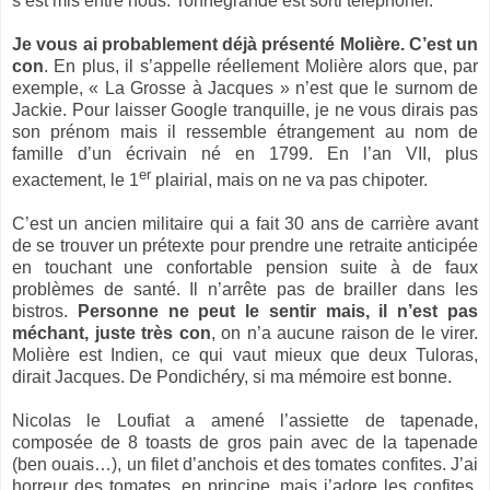
s’est mis entre nous. Tonnégrande est sorti téléphoner.
Je vous ai probablement déjà présenté Molière. C’est un
con
. En plus, il s’appelle réellement Molière alors que, par
exemple, « La Grosse à Jacques » n’est que le surnom de
Jackie. Pour laisser Google tranquille, je ne vous dirais pas
son prénom mais il ressemble étrangement au nom de
famille d’un écrivain né en 1799. En l’an VII, plus
er
exactement, le 1
plairial, mais on ne va pas chipoter.
C’est un ancien militaire qui a fait 30 ans de carrière avant
de se trouver un prétexte pour prendre une retraite anticipée
en touchant une confortable pension suite à de faux
problèmes de santé. Il n’arrête pas de brailler dans les
bistros.
Personne ne peut le sentir mais, il n’est pas
méchant, juste très con
, on n’a aucune raison de le virer.
Molière est Indien, ce qui vaut mieux que deux Tuloras,
dirait Jacques. De Pondichéry, si ma mémoire est bonne.
Nicolas le Loufiat a amené l’assiette de tapenade,
composée de 8 toasts de gros pain avec de la tapenade
(ben ouais…), un filet d’anchois et des tomates confites. J’ai
horreur des tomates, en principe, mais j’adore les confites.