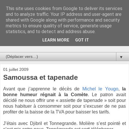
This site uses cookies from Google to deliver its services
Au bistro !
and to analyze traffic. Your IP address and user-agent are
shared with Google along with performance and security
metrics to ensure quality of service, generate usage
La connerie étant le seul chemin susceptible de nous faire
statistics, and to detect and address abuse.
entrevoir une parcelle de vérité, utilisons la par des moyens
de communication efficaces. Le temps qu'on remplisse nos
LEARN MORE
GOT IT
verres.
▼
01 juillet 2009
Samoussa et tapenade
Avant que j’apprenne le décès de
Michel le Yougo
,
la
bonne humeur régnait à la Comète
. Le patron avait
décidé ne nous offrir une « assiette de tapenade » soit pour
nous habituer à consommer soit pour s’excuser de ne pas
profiter de la baisse de la TVA pour baisser les tarifs.
J’étais avec Djibril et Tonnegrande. Molière s’est pointé et