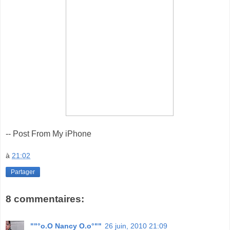
-- Post From My iPhone
à
21:02
Partager
8 commentaires:
""°o.O Nancy O.o°""
26 juin, 2010 21:09