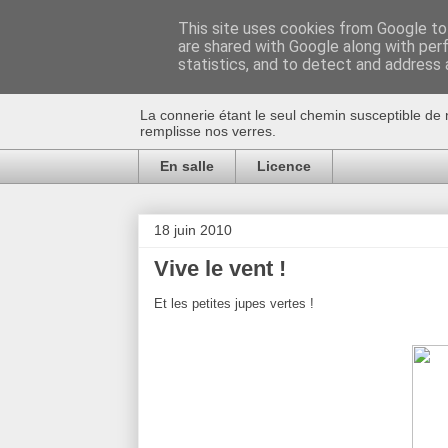
This site uses cookies from Google to 
are shared with Google along with per
Au bistro !
statistics, and to detect and address 
La connerie étant le seul chemin susceptible de 
remplisse nos verres.
En salle
Licence
18 juin 2010
Vive le vent !
Et les petites jupes vertes !