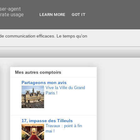
user-agent
erate usage
LEARN MORE
GOT IT
s de communication efficaces. Le temps qu'on
Mes autres comptoirs
Partageons mon avis
Vive la Ville du Grand
Paris !
17, impasse des Tilleuls
Travaux : point à fin
mai !