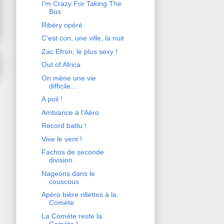
I'm Crazy For Taking The
Bus
Ribéry opéré
C'est con, une ville, la nuit
Zac Efron, le plus sexy !
Out of Africa
On mène une vie
difficile...
A poil !
Ambiance à l'Aéro
Record battu !
Vive le vent !
Fachos de seconde
division
Nageons dans le
couscous
Apéro bière rillettes à la
Comète
La Comète reste la
Comète !