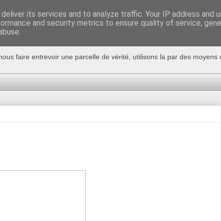
deliver its services and to analyze traffic. Your IP address and 
formance and security metrics to ensure quality of service, gen
abuse.
nous faire entrevoir une parcelle de vérité, utilisons la par des moyen