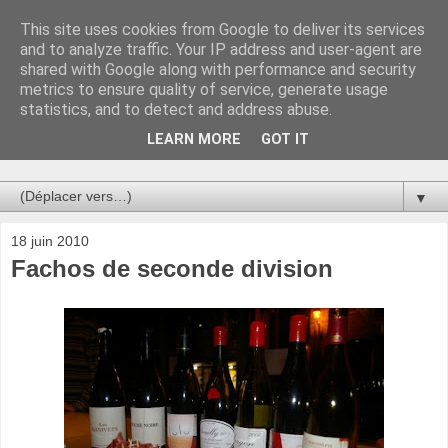
This site uses cookies from Google to deliver its services
Au bistro !
and to analyze traffic. Your IP address and user-agent are
shared with Google along with performance and security
metrics to ensure quality of service, generate usage
La connerie étant le seul chemin susceptible de nous faire
statistics, and to detect and address abuse.
entrevoir une parcelle de vérité, utilisons la par des moyens
de communication efficaces. Le temps qu'on remplisse nos
LEARN MORE
GOT IT
verres.
▼
18 juin 2010
Fachos de seconde division