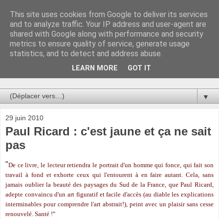
This site uses cookies from Google to deliver its services
Au bistro !
and to analyze traffic. Your IP address and user-agent are
shared with Google along with performance and security
metrics to ensure quality of service, generate usage
La connerie étant le seul chemin susceptible de nous faire
statistics, and to detect and address abuse.
entrevoir une parcelle de vérité, utilisons la par des moyens
de communication efficaces. Le temps qu'on remplisse nos
LEARN MORE
GOT IT
verres.
▼
29 juin 2010
Paul Ricard : c'est jaune et ça ne sait
pas
"
De ce livre, le lecteur retiendra le portrait d'un homme qui fonce, qui fait son
travail à fond et exhorte ceux qui l'entourent à en faire autant. Cela, sans
jamais oublier la beauté des paysages du Sud de la France, que Paul Ricard,
adepte convaincu d'un art figuratif et facile d'accès (au diable les explications
interminables pour comprendre l'art abstrait!), peint avec un plaisir sans cesse
renouvelé. Santé !
"