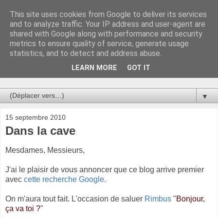
This site uses cookies from Google to deliver its services
Au bistro !
and to analyze traffic. Your IP address and user-agent are
shared with Google along with performance and security
metrics to ensure quality of service, generate usage
La connerie étant le seul chemin susceptible de nous faire
statistics, and to detect and address abuse.
entrevoir une parcelle de vérité, utilisons la par des moyens
de communication efficaces. Le temps qu'on remplisse nos
LEARN MORE
GOT IT
verres.
▼
15 septembre 2010
Dans la cave
Mesdames, Messieurs,
J'ai le plaisir de vous annoncer que ce blog arrive premier
avec
cette recherche Google
.
On m'aura tout fait. L'occasion de saluer
Rimbus
"
Bonjour,
ça va toi ?
"