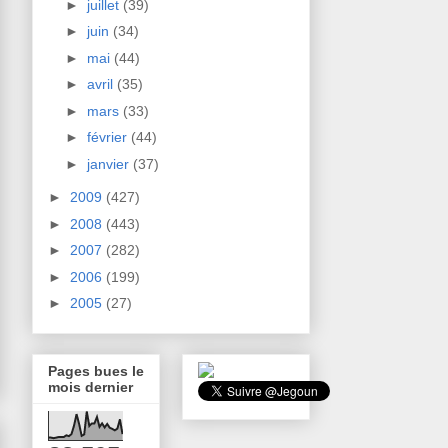
►
juillet
(39)
►
juin
(34)
►
mai
(44)
►
avril
(35)
►
mars
(33)
►
février
(44)
►
janvier
(37)
►
2009
(427)
►
2008
(443)
►
2007
(282)
►
2006
(199)
►
2005
(27)
Pages bues le
mois dernier