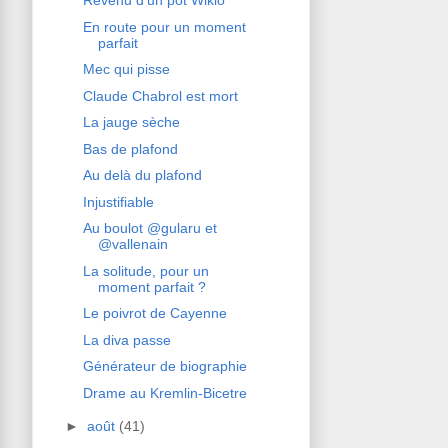
Revenu d'un pot Wikio
En route pour un moment
parfait
Mec qui pisse
Claude Chabrol est mort
La jauge sèche
Bas de plafond
Au delà du plafond
Injustifiable
Au boulot @gularu et
@vallenain
La solitude, pour un
moment parfait ?
Le poivrot de Cayenne
La diva passe
Générateur de biographie
Drame au Kremlin-Bicetre
►
août
(41)