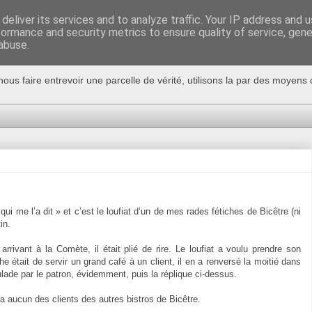
deliver its services and to analyze traffic. Your IP address and 
formance and security metrics to ensure quality of service, gen
abuse.
nous faire entrevoir une parcelle de vérité, utilisons la par des moyen
qui me l’a dit » et c’est le loufiat d’un de mes rades fétiches de Bicêtre (ni
in.
rrivant à la Comète, il était plié de rire. Le loufiat a voulu prendre son
e était de servir un grand café à un client, il en a renversé la moitié dans
ade par le patron, évidemment, puis la réplique ci-dessus.
ra aucun des clients des autres bistros de Bicêtre.