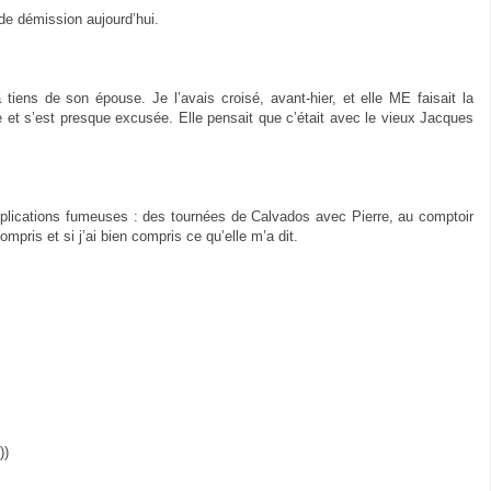
re de démission aujourd’hui.
tiens de son épouse. Je l’avais croisé, avant-hier, et elle ME faisait la
cile et s’est presque excusée. Elle pensait que c’était avec le vieux Jacques
xplications fumeuses : des tournées de Calvados avec Pierre, au comptoir
 compris et si j’ai bien compris ce qu’elle m’a dit.
))