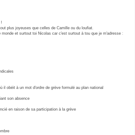
 !
tout plus joyeuses que celles de Camille ou du loufiat.
e monde et surtout toi Nicolas car c'est surtout à tou que je m'adresse :
ndicales
où il obéit à un mot d'ordre de grève formulé au plan national
ifiant son absence
ncié en raison de sa participation à la grève
tembre