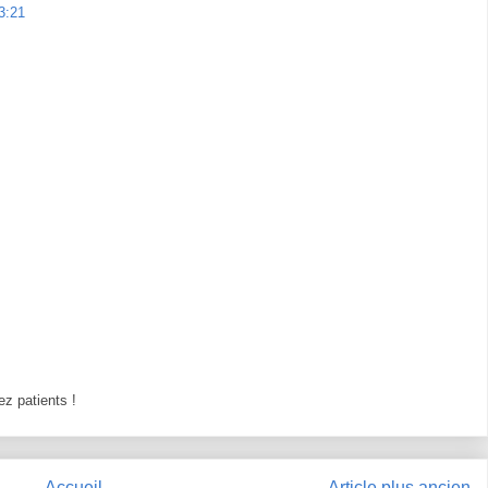
3:21
z patients !
Accueil
Article plus ancien