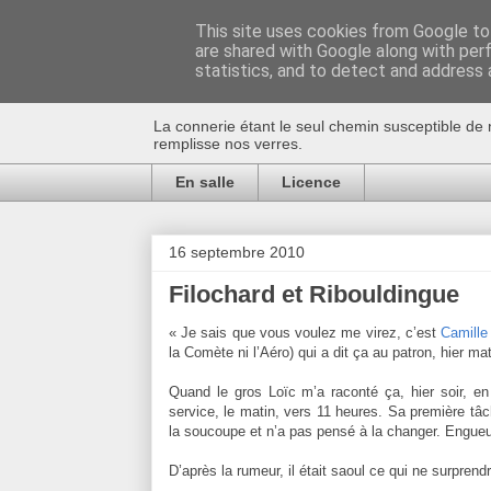
This site uses cookies from Google to 
are shared with Google along with per
Au bistro !
statistics, and to detect and address 
La connerie étant le seul chemin susceptible de 
remplisse nos verres.
En salle
Licence
16 septembre 2010
Filochard et Ribouldingue
« Je sais que vous voulez me virez, c’est
Camille
la Comète ni l’Aéro) qui a dit ça au patron, hier mat
Quand le gros Loïc m’a raconté ça, hier soir, en a
service, le matin, vers 11 heures. Sa première tâch
la soucoupe et n’a pas pensé à la changer. Engueul
D’après la rumeur, il était saoul ce qui ne surprend