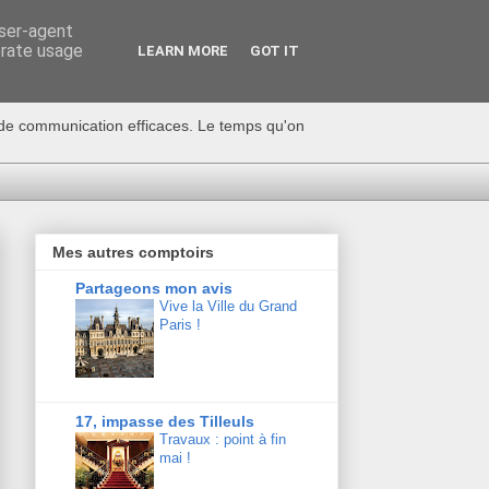
user-agent
erate usage
LEARN MORE
GOT IT
s de communication efficaces. Le temps qu'on
Mes autres comptoirs
Partageons mon avis
Vive la Ville du Grand
Paris !
17, impasse des Tilleuls
Travaux : point à fin
mai !