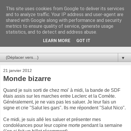
This site uses cookies from Google to deliver its services
Au bistro !
and to analyze traffic. Your IP address and user-agent are
shared with Google along with performance and security
metrics to ensure quality of service, generate usage
La connerie étant le seul chemin susceptible de nous faire
statistics, and to detect and address abuse.
entrevoir une parcelle de vérité, utilisons la par des moyens
de communication efficaces. Le temps qu'on remplisse nos
LEARN MORE
GOT IT
verres.
▼
21 janvier 2012
Monde bizarre
Quand je suis sorti de chez moi' à midi, la bande de SDF
étais assis sur les marches entre Leclerc et la Comète.
Généralement, je ne vais pas les saluer. Je leur fais un
signe et crie "Salut les gars". Ils me répondent "Salut Nico".
Ce midi, je suis allé les saluer et présenter mes
condoléances pour leur copine morte pendant la semaine