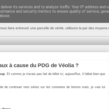
deliver its services and to analyze traffic. Your IP address and 
formance and security metrics to ensure quality of service, gen
abuse.
nous faire entrevoir une parcelle de vérité, utilisons la par des moyen
eaux à cause du PDG de Véolia ?
coup
. Et comme je n'avais pas fait de billet ici, aujourd'hui, il fallait bien que
 de continuer mes séries sur les conneries de bistros mais, je vais lui
e chose
.