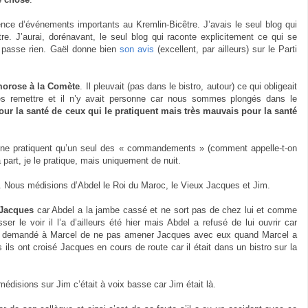
ce d’événements importants au Kremlin-Bicêtre. J’avais le seul blog qui
tre. J’aurai, dorénavant, le seul blog qui raconte explicitement ce qui se
y passe rien. Gaël donne bien
son avis
(excellent, par ailleurs) sur le Parti
orose à la Comète
. Il pleuvait (pas dans le bistro, autour) ce qui obligeait
es remettre et il n’y avait personne car nous sommes plongés dans le
r la santé de ceux qui le pratiquent mais très mauvais pour la santé
ne pratiquent qu’un seul des « commandements » (comment appelle-t-on
 part, je le pratique, mais uniquement de nuit.
 Nous médisions d’Abdel le Roi du Maroc, le Vieux Jacques et Jim.
 Jacques
car Abdel a la jambe cassé et ne sort pas de chez lui et comme
r le voir il l’a d’ailleurs été hier mais Abdel a refusé de lui ouvrir car
 a demandé à Marcel de ne pas amener Jacques avec eux quand Marcel a
ls ont croisé Jacques en cours de route car il était dans un bistro sur la
médisions sur Jim c’était à voix basse car Jim était là.