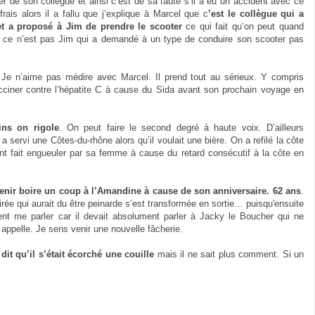
 de son collègue et ainsi c’est de sa faute s’il a eu un accident avec ce
rais alors il a fallu que j’explique à Marcel que c
’est le collègue qui a
et a proposé à Jim de prendre le scooter
ce qui fait qu’on peut quand
ce n’est pas Jim qui a demandé à un type de conduire son scooter pas
 Je n’aime pas médire avec Marcel. Il prend tout au sérieux. Y compris
 vacciner contre l’hépatite C à cause du Sida avant son prochain voyage en
ns on rigole
. On peut faire le second degré à haute voix. D’ailleurs
a servi une Côtes-du-rhône alors qu’il voulait une bière. On a refilé la côte
ent fait engueuler par sa femme à cause du retard consécutif à la côte en
enir boire un coup à l’Amandine à cause de son anniversaire. 62 ans
.
rée qui aurait du être peinarde s’est transformée en sortie… puisqu'ensuite
ent me parler car il devait absolument parler à Jacky le Boucher qui ne
ppelle. Je sens venir une nouvelle fâcherie.
it qu’il s’était écorché une couille
mais il ne sait plus comment. Si un