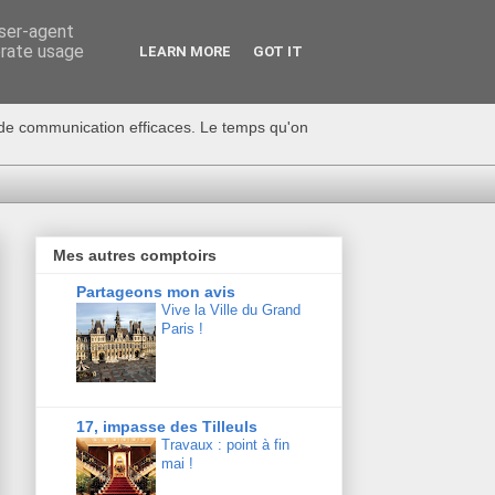
user-agent
erate usage
LEARN MORE
GOT IT
s de communication efficaces. Le temps qu'on
Mes autres comptoirs
Partageons mon avis
Vive la Ville du Grand
Paris !
17, impasse des Tilleuls
Travaux : point à fin
mai !