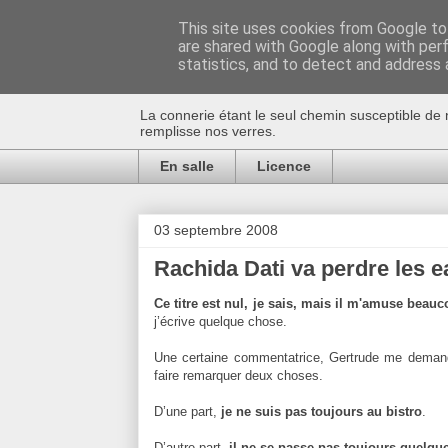
This site uses cookies from Google to 
are shared with Google along with per
Au bistro !
statistics, and to detect and address 
La connerie étant le seul chemin susceptible de 
remplisse nos verres.
En salle
Licence
03 septembre 2008
Rachida Dati va perdre les 
Ce titre est nul, je sais, mais il m'amuse beau
j’écrive quelque chose.
Une certaine commentatrice, Gertrude me demande
faire remarquer deux choses.
D’une part,
je ne suis pas toujours au bistro
.
D’autre part,
il ne se passe pas toujours quelqu