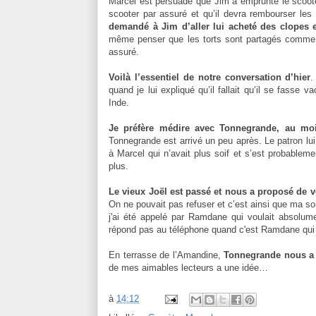
Marcel est persuadé que Jim a emprunté le scooter
scooter par assuré et qu’il devra rembourser les f
demandé à Jim d’aller lui acheté des clopes 
même penser que les torts sont partagés comme 
assuré.
Voilà l’essentiel de notre conversation d’hier
.
quand je lui expliqué qu’il fallait qu’il se fasse
Inde.
Je préfère médire avec Tonnegrande, au moi
Tonnegrande est arrivé un peu après. Le patron lui 
à Marcel qui n’avait plus soif et s’est probablem
plus.
Le vieux Joël est passé et nous a proposé de v
On ne pouvait pas refuser et c’est ainsi que ma soi
j'ai été appelé par Ramdane qui voulait absolum
répond pas au téléphone quand c'est Ramdane qui a
En terrasse de l’Amandine,
Tonnegrande nous a d
de mes aimables lecteurs a une idée…
à
14:12