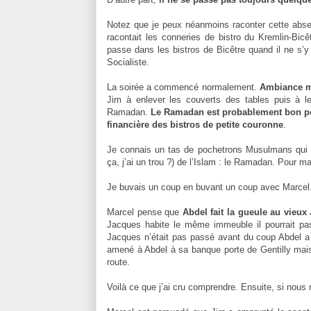
Notez que je peux néanmoins raconter cette absen
racontait les conneries de bistro du Kremlin-Bicê
passe dans les bistros de Bicêtre quand il ne s’
Socialiste.
La soirée a commencé normalement.
Ambiance m
Jim à enlever les couverts des tables puis à l
Ramadan.
Le Ramadan est probablement bon pou
financière des bistros de petite couronne
.
Je connais un tas de pochetrons Musulmans qui 
ça, j’ai un trou ?) de l’Islam : le Ramadan. Pour ma
Je buvais un coup en buvant un coup avec Marcel.
Marcel pense que
Abdel fait la gueule au vieux
Jacques habite le même immeuble il pourrait passe
Jacques n’était pas passé avant du coup Abdel
amené à Abdel à sa banque porte de Gentilly mais i
route.
Voilà ce que j’ai cru comprendre. Ensuite, si nous 