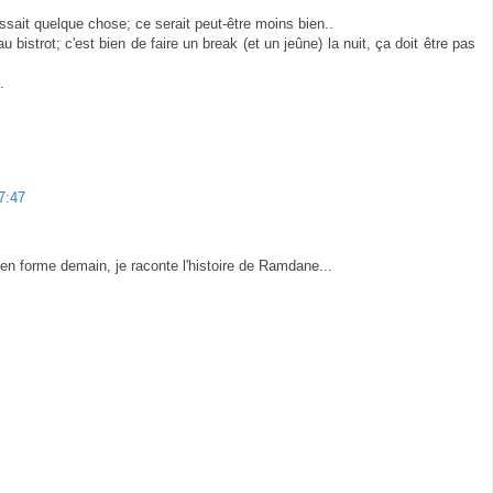
sait quelque chose; ce serait peut-être moins bien..
 bistrot; c'est bien de faire un break (et un jeûne) la nuit, ça doit être pas
.
7:47
s en forme demain, je raconte l'histoire de Ramdane...