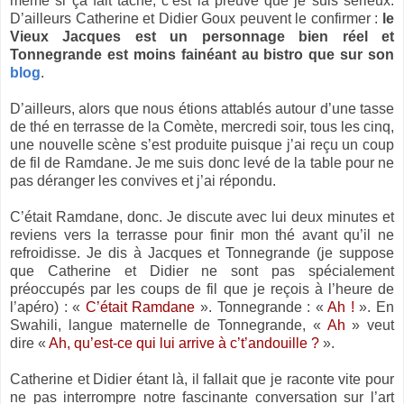
même si ça fait tâche, c’est la preuve que je suis sérieux.
D’ailleurs Catherine et Didier Goux peuvent le confirmer :
le
Vieux Jacques est un personnage bien réel et
Tonnegrande est moins fainéant au bistro que sur son
blog
.
D’ailleurs, alors que nous étions attablés autour d’une tasse
de thé en terrasse de la Comète, mercredi soir, tous les cinq,
une nouvelle scène s’est produite puisque j’ai reçu un coup
de fil de Ramdane. Je me suis donc levé de la table pour ne
pas déranger les convives et j’ai répondu.
C’était Ramdane, donc. Je discute avec lui deux minutes et
reviens vers la terrasse pour finir mon thé avant qu’il ne
refroidisse. Je dis à Jacques et Tonnegrande (je suppose
que Catherine et Didier ne sont pas spécialement
préoccupés par les coups de fil que je reçois à l’heure de
l’apéro) : «
C’était Ramdane
». Tonnegrande : «
Ah !
». En
Swahili, langue maternelle de Tonnegrande, «
Ah
» veut
dire «
Ah, qu’est-ce qui lui arrive à c’t’andouille ?
».
Catherine et Didier étant là, il fallait que je raconte vite pour
ne pas interrompre notre fascinante conversation sur l’art