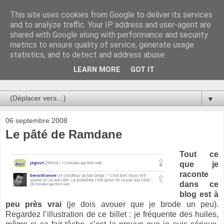
This site uses cookies from Google to deliver its services
Au bistro !
and to analyze traffic. Your IP address and user-agent are
shared with Google along with performance and security
metrics to ensure quality of service, generate usage
La connerie étant le seul chemin susceptible de nous faire
statistics, and to detect and address abuse.
entrevoir une parcelle de vérité, utilisons la par des moyens
de communication efficaces. Le temps qu'on remplisse nos
LEARN MORE
GOT IT
verres.
▼
06 septembre 2008
Le pâté de Ramdane
Tout ce
que je
raconte
dans ce
blog est à
peu près vrai
(je dois avouer que je brode un peu).
Regardez l’illustration de ce billet : je fréquente des huiles,