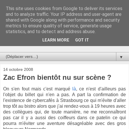
This site uses cookies from Google to deliver its services
Au bistro !
and to analyze traffic. Your IP address and user-agent are
shared with Google along with performance and security
metrics to ensure quality of service, generate usage
La connerie étant le seul chemin susceptible de nous faire
statistics, and to detect and address abuse.
entrevoir une parcelle de vérité, utilisons la par des moyens
de communication efficaces. Le temps qu'on remplisse nos
LEARN MORE
GOT IT
verres.
▼
14 octobre 2008
Zac Efron bientôt nu sur scène ?
On s'en fout mais c'est marqué
là
, ce n'est d'ailleurs pas
l'objet du billet qui n'en a pas. A part la confirmation de
l'existence de cybercafés à Strasbourg ce qui m'évite d'aller
trop tôt au bistro alors que j'ai rendez-vous à 19 heures avec
des collègues qui, de toute manière, ne me reconnaîtront
pas car il y a aussi des coiffeurs dans ce patelin ce qui
pourra m'éviter une aventure désagréable avec des gros