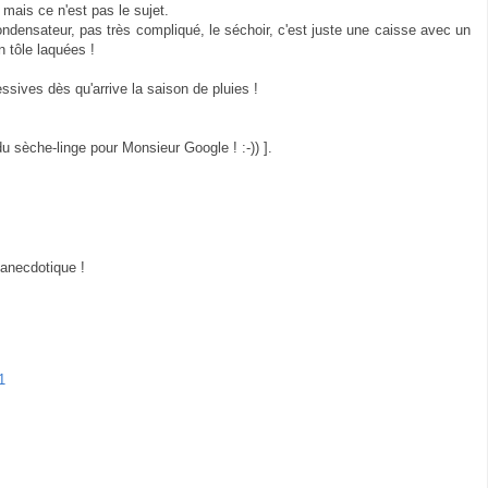
 mais ce n'est pas le sujet.
ndensateur, pas très compliqué, le séchoir, c'est juste une caisse avec un
 tôle laquées !
essives dès qu'arrive la saison de pluies !
du sèche-linge pour Monsieur Google ! :-)) ].
 anecdotique !
1