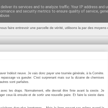
deliver its services and to analyze traffic. Your IP address and 
formance and security metrics to ensure quality of service, gen
abuse.
nous faire entrevoir une parcelle de vérité, utilisons la par des moyen
laver Indésit neuve. Je vais donc payer une tournée générale, à la Comète.
 la repassage va gueuler. C'est surprenant mais sur la dizaine de chemises
autres sont parfaites.
ec les draps. Normalement, elle devrait être finie avant la sieste. Je
ger ceux-là ensuite et de sortir une nouvelle paire. Et faire la sieste dans
 séchage dure plus longtemps... Mais le linge ressort sec même quand la