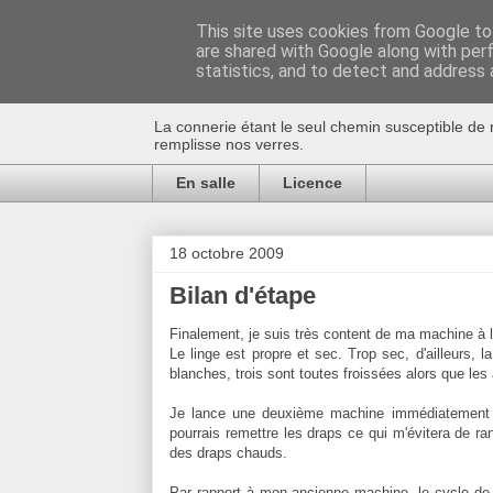
This site uses cookies from Google to 
are shared with Google along with per
Au bistro !
statistics, and to detect and address 
La connerie étant le seul chemin susceptible de 
remplisse nos verres.
En salle
Licence
18 octobre 2009
Bilan d'étape
Finalement, je suis très content de ma machine à 
Le linge est propre et sec. Trop sec, d'ailleurs,
blanches, trois sont toutes froissées alors que les 
Je lance une deuxième machine immédiatement av
pourrais remettre les draps ce qui m'évitera de ran
des draps chauds.
Par rapport à mon ancienne machine, le cycle de