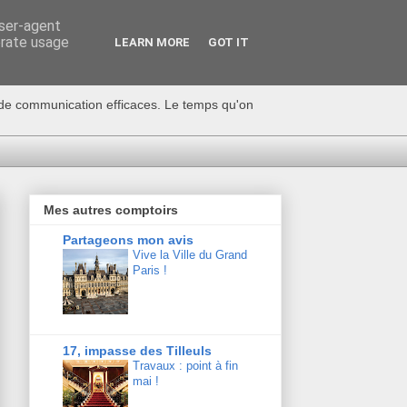
user-agent
erate usage
LEARN MORE
GOT IT
s de communication efficaces. Le temps qu'on
Mes autres comptoirs
Partageons mon avis
Vive la Ville du Grand
Paris !
17, impasse des Tilleuls
Travaux : point à fin
mai !