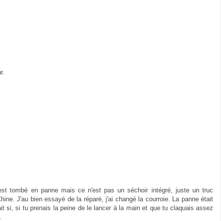
r.
 est tombé en panne mais ce n'est pas un séchoir intégré, juste un truc
ine. J'au bien essayé de la réparé, j'ai changé la courroie. La panne était
t si, si tu prenais la peine de le lancer à la main et que tu claquais assez
.