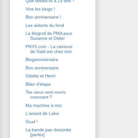
Que faisais-tu à 23 ans ?
Vive les blogs !
Bon anniversaire !
Les aidants du fond
La blogroll de PMA pour
Suzanne et Didier
PNYX.com - La ceinture
de Gaël est chez moi
Bloganniversaire
Bon anniversaire
Odette et Henri
Bilan d'étape
Tes vieux sont morts
comment ?
Ma machine à moi
L'amant de Lolox
Ouaf !
La bande pas dessinée
[perles]