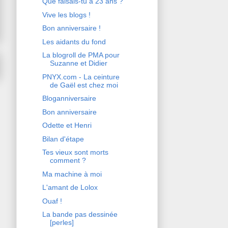
Que faisais-tu à 23 ans ?
Vive les blogs !
Bon anniversaire !
Les aidants du fond
La blogroll de PMA pour
Suzanne et Didier
PNYX.com - La ceinture
de Gaël est chez moi
Bloganniversaire
Bon anniversaire
Odette et Henri
Bilan d'étape
Tes vieux sont morts
comment ?
Ma machine à moi
L'amant de Lolox
Ouaf !
La bande pas dessinée
[perles]