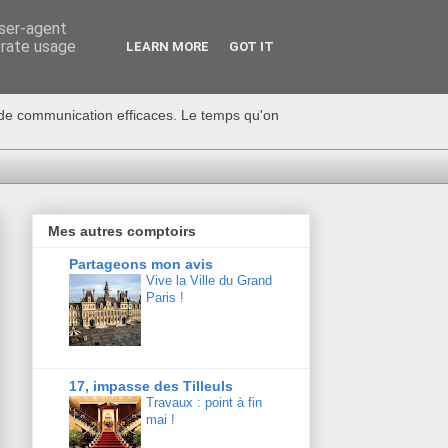
user-agent
erate usage
LEARN MORE
GOT IT
s de communication efficaces. Le temps qu'on
Mes autres comptoirs
Partageons mon avis
Vive la Ville du Grand
Paris !
17, impasse des Tilleuls
Travaux : point à fin
mai !