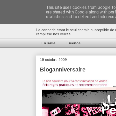
This site uses cookies from Google to 
are shared with Google along with per
Au bistro !
statistics, and to detect and address 
La connerie étant le seul chemin susceptible de 
remplisse nos verres.
En salle
Licence
19 octobre 2009
Bloganniversaire