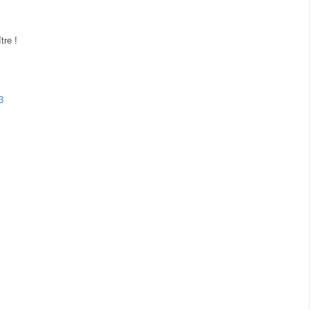
tre !
3