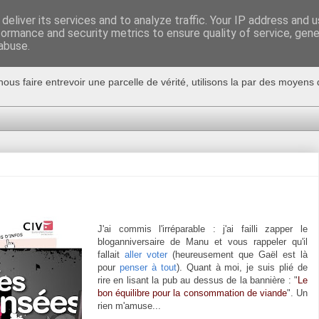
deliver its services and to analyze traffic. Your IP address and 
formance and security metrics to ensure quality of service, gen
abuse.
nous faire entrevoir une parcelle de vérité, utilisons la par des moyen
J'ai commis l'irréparable : j'ai failli zapper le
bloganniversaire de Manu et vous rappeler qu'il
fallait
aller voter
(heureusement que Gaël est là
pour
penser à tout
). Quant à moi, je suis plié de
rire en lisant la pub au dessus de la bannière : "
Le
bon équilibre pour la consommation de viande
". Un
rien m'amuse...