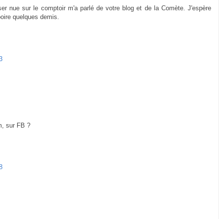
r nue sur le comptoir m'a parlé de votre blog et de la Comète. J'espère
 boire quelques demis.
3
m, sur FB ?
8