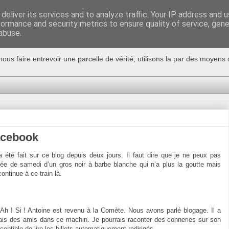
deliver its services and to analyze traffic. Your IP address and 
formance and security metrics to ensure quality of service, gen
abuse.
nous faire entrevoir une parcelle de vérité, utilisons la par des moyen
acebook
a été fait sur ce blog depuis deux jours. Il faut dire que je ne peux pas
ée de samedi d’un gros noir à barbe blanche qui n’a plus la goutte mais
ntinue à ce train là.
. Ah ! Si ! Antoine est revenu à la Comète. Nous avons parlé blogage. Il a
 des amis dans ce machin. Je pourrais raconter des conneries sur son
eptible de lire les billets automatiquement redirigés..