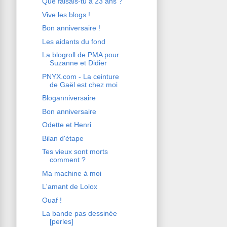
Que faisais-tu à 23 ans ?
Vive les blogs !
Bon anniversaire !
Les aidants du fond
La blogroll de PMA pour
Suzanne et Didier
PNYX.com - La ceinture
de Gaël est chez moi
Bloganniversaire
Bon anniversaire
Odette et Henri
Bilan d'étape
Tes vieux sont morts
comment ?
Ma machine à moi
L'amant de Lolox
Ouaf !
La bande pas dessinée
[perles]