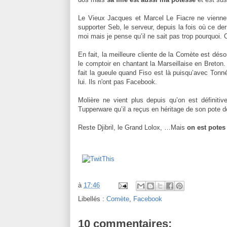
Le Vieux Jacques et Marcel Le Fiacre ne vienne
supporter Seb, le serveur, depuis la fois où ce de
moi mais je pense qu’il ne sait pas trop pourquoi.
En fait, la meilleure cliente de la Comète est dés
le comptoir en chantant la Marseillaise en Breton
fait la gueule quand Fiso est là puisqu’avec Tonn
lui. Ils n'ont pas Facebook.
Molière ne vient plus depuis qu’on est définitive
Tupperware qu’il a reçus en héritage de son pote d
Reste Djibril, le Grand Lolox, …Mais
on est pote
à
17:46
Libellés :
Comète
,
Facebook
10 commentaires: