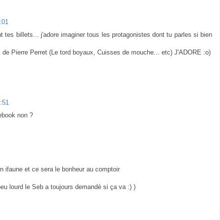
:01
 tes billets... j'adore imaginer tous les protagonistes dont tu parles si bien
 de Pierre Perret (Le tord boyaux, Cuisses de mouche... etc) J'ADORE :o)
:51
cebook non ?
n ifaune et ce sera le bonheur au comptoir
eu lourd le Seb a toujours demandé si ça va :) )