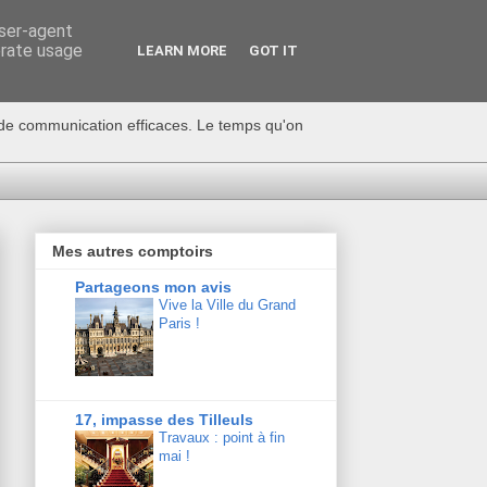
user-agent
erate usage
LEARN MORE
GOT IT
s de communication efficaces. Le temps qu'on
Mes autres comptoirs
Partageons mon avis
Vive la Ville du Grand
Paris !
17, impasse des Tilleuls
Travaux : point à fin
mai !