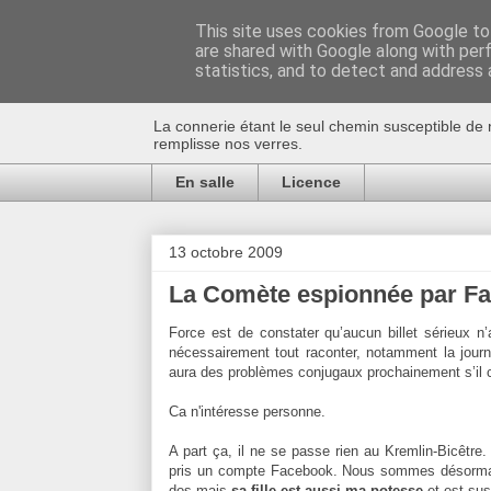
This site uses cookies from Google to 
are shared with Google along with per
Au bistro !
statistics, and to detect and address 
La connerie étant le seul chemin susceptible de 
remplisse nos verres.
En salle
Licence
13 octobre 2009
La Comète espionnée par F
Force est de constater qu’aucun billet sérieux n’
nécessairement tout raconter, notamment la journ
aura des problèmes conjugaux prochainement s’il co
Ca n'intéresse personne.
A part ça, il ne se passe rien au Kremlin-Bicêtre
pris un compte Facebook. Nous sommes désormais
dos mais
sa fille est aussi ma potesse
et est susc