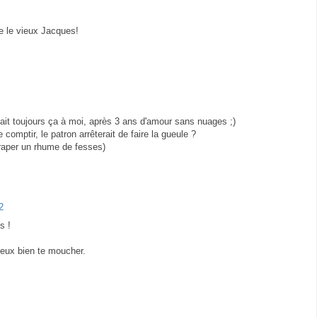
e le vieux Jacques!
 fait toujours ça à moi, après 3 ans d'amour sans nuages ;)
e comptir, le patron arrêterait de faire la gueule ?
traper un rhume de fesses)
2
s !
veux bien te moucher.