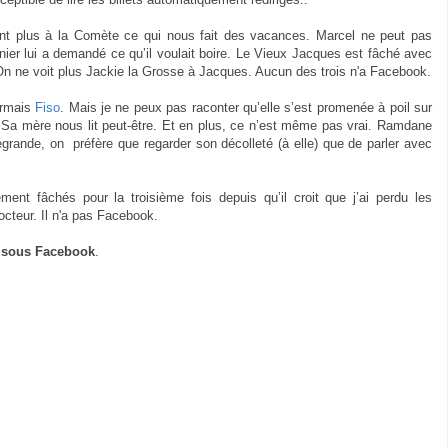
nt plus à la Comète ce qui nous fait des vacances. Marcel ne peut pas
rnier lui a demandé ce qu’il voulait boire. Le Vieux Jacques est fâché avec
 On ne voit plus Jackie la Grosse à Jacques. Aucun des trois n'a Facebook.
ormais
Fiso
. Mais je ne peux pas raconter qu’elle s’est promenée à poil sur
. Sa mère nous lit peut-être. Et en plus, ce n’est même pas vrai. Ramdane
égrande, on préfère que regarder son décolleté (à elle) que de parler avec
ment fâchés pour la troisième fois depuis qu’il croit que j’ai perdu les
octeur. Il n'a pas Facebook.
s sous Facebook
.