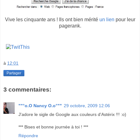
Vive les cinquante ans ! Ils ont bien mérité
un lien
pour leur
pagerank.
à
12:01
Partager
3 commentaires:
""°o.O Nancy O.o°""
29 octobre, 2009 12:06
J'adore le sigle de Google aux couleurs d'Astérix !!! :o)
*** Bises et bonne journée à toi ! ***
Répondre