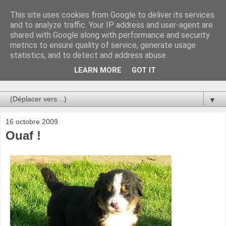
This site uses cookies from Google to deliver its services
Au bistro !
and to analyze traffic. Your IP address and user-agent are
shared with Google along with performance and security
metrics to ensure quality of service, generate usage
La connerie étant le seul chemin susceptible de nous faire
statistics, and to detect and address abuse.
entrevoir une parcelle de vérité, utilisons la par des moyens
de communication efficaces. Le temps qu'on remplisse nos
LEARN MORE
GOT IT
verres.
▼
16 octobre 2009
Ouaf !