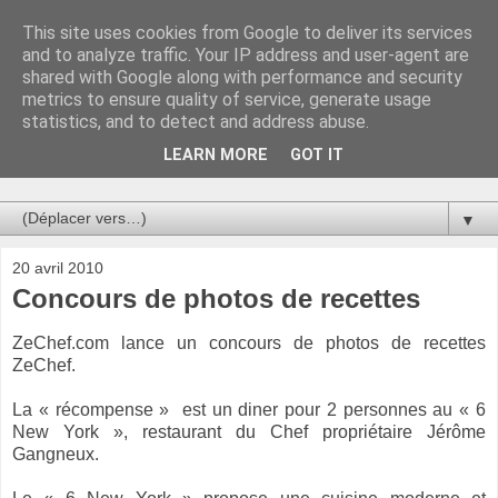
This site uses cookies from Google to deliver its services
Au bistro !
and to analyze traffic. Your IP address and user-agent are
shared with Google along with performance and security
metrics to ensure quality of service, generate usage
La connerie étant le seul chemin susceptible de nous faire
statistics, and to detect and address abuse.
entrevoir une parcelle de vérité, utilisons la par des moyens
de communication efficaces. Le temps qu'on remplisse nos
LEARN MORE
GOT IT
verres.
▼
20 avril 2010
Concours de photos de recettes
ZeChef.com lance un concours de photos de recettes
ZeChef.
La « récompense » est un diner pour 2 personnes au « 6
New York », restaurant du Chef propriétaire Jérôme
Gangneux.