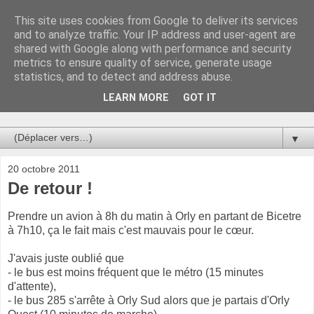
This site uses cookies from Google to deliver its services
Au bistro !
and to analyze traffic. Your IP address and user-agent are
shared with Google along with performance and security
metrics to ensure quality of service, generate usage
La connerie étant le seul chemin susceptible de nous faire
statistics, and to detect and address abuse.
entrevoir une parcelle de vérité, utilisons la par des moyens
de communication efficaces. Le temps qu'on remplisse nos
LEARN MORE
GOT IT
verres.
▼
20 octobre 2011
De retour !
Prendre un avion à 8h du matin à Orly en partant de Bicetre
à 7h10, ça le fait mais c'est mauvais pour le cœur.
J'avais juste oublié que
- le bus est moins fréquent que le métro (15 minutes
d'attente),
- le bus 285 s'arrête à Orly Sud alors que je partais d'Orly