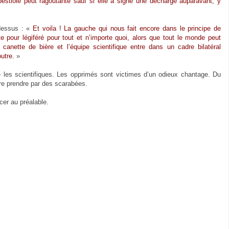
estiole peut ragoutante sauf si elle a signé une décharge auparavant, y
 dessus : «
Et voila ! La gauche qui nous fait encore dans le principe de
te pour légiféré pour tout et n’importe quoi, alors que tout le monde peut
anette de bière et l’équipe scientifique entre dans un cadre bilatéral
outre.
»
e les scientifiques. Les opprimés sont victimes d’un odieux chantage. Du
ire prendre par des scarabées.
cer au préalable.