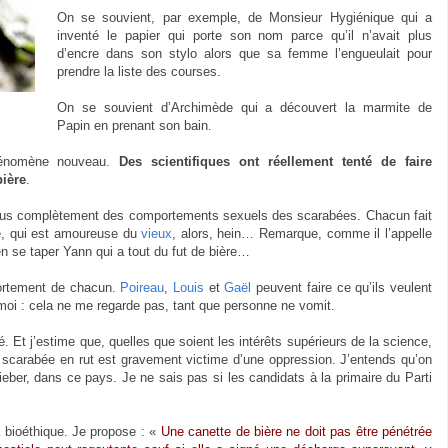
On se souvient, par exemple, de Monsieur Hygiénique qui a
inventé le papier qui porte son nom parce qu’il n’avait plus
d’encre dans son stylo alors que sa femme l’engueulait pour
prendre la liste des courses.
On se souvient d’Archimède qui a découvert la marmite de
Papin en prenant son bain.
hénomène nouveau.
Des scientifiques ont réellement tenté de faire
bière
.
 fous complètement des comportements sexuels des scarabées. Chacun fait
e, qui est amoureuse du
vieux
, alors, hein… Remarque, comme il l’appelle
ien se taper Yann qui a tout du fut de bière…
ortement de chacun.
Poireau
,
Louis
et
Gaël
peuvent faire ce qu’ils veulent
moi : cela ne me regarde pas, tant que personne ne vomit.
. Et j’estime que, quelles que soient les intérêts supérieurs de la science,
le scarabée en rut est gravement victime d’une oppression. J’entends qu’on
ieber, dans ce pays. Je ne sais pas si les candidats à la primaire du Parti
la bioéthique. Je propose : «
Une canette de bière ne doit pas être pénétrée