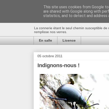
This site uses cookies from Google to 
are shared with Google along with per
Au bistro !
statistics, and to detect and address 
La connerie étant le seul chemin susceptible de 
remplisse nos verres.
En salle
Licence
05 octobre 2011
Indignons-nous !