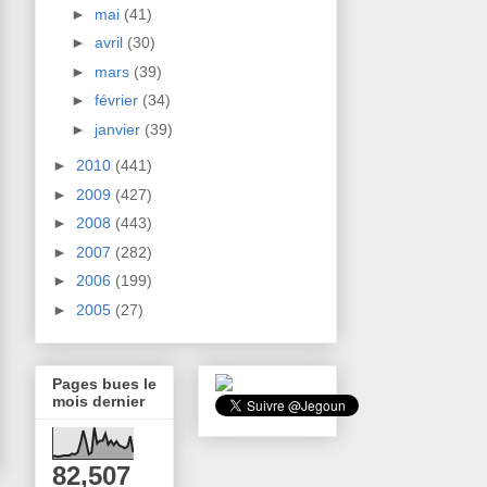
►
mai
(41)
►
avril
(30)
►
mars
(39)
►
février
(34)
►
janvier
(39)
►
2010
(441)
►
2009
(427)
►
2008
(443)
►
2007
(282)
►
2006
(199)
►
2005
(27)
Pages bues le
mois dernier
82,507