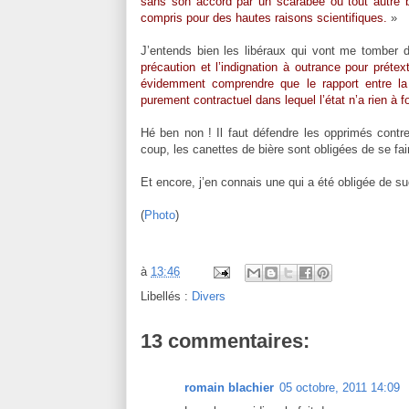
sans son accord par un scarabée ou tout autre b
compris pour des hautes raisons scientifiques.
»
J’entends bien les libéraux qui vont me tomber
précaution et l’indignation à outrance pour prétex
évidemment comprendre que le rapport entre la c
purement contractuel dans lequel l’état n’a rien à f
Hé ben non ! Il faut défendre les opprimés contr
coup, les canettes de bière sont obligées de se fa
Et encore, j’en connais une qui a été obligée de su
(
Photo
)
à
13:46
Libellés :
Divers
13 commentaires:
romain blachier
05 octobre, 2011 14:09