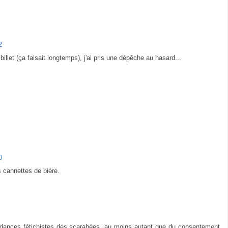
2
i billet (ça faisait longtemps), j'ai pris une dépêche au hasard...
0
s cannettes de bière.
tendances fétichistes des scarabées, au moins autant que du consentement