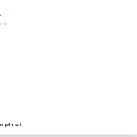
6
ieux...
z patients !