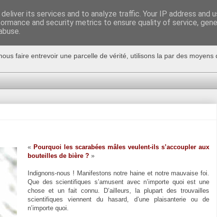
deliver its services and to analyze traffic. Your IP address and 
formance and security metrics to ensure quality of service, gen
abuse.
nous faire entrevoir une parcelle de vérité, utilisons la par des moyen
«
Pourquoi les scarabées mâles veulent-ils s’accoupler aux
bouteilles de bière ?
»
Indignons-nous ! Manifestons notre haine et notre mauvaise foi.
Que des scientifiques s’amusent avec n’importe quoi est une
chose et un fait connu. D’ailleurs, la plupart des trouvailles
scientifiques viennent du hasard, d’une plaisanterie ou de
n’importe quoi.