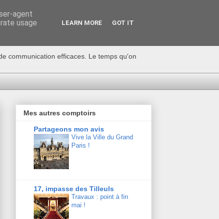
user-agent
erate usage
LEARN MORE
GOT IT
s de communication efficaces. Le temps qu'on
Mes autres comptoirs
Partageons mon avis
Vive la Ville du Grand
Paris !
17, impasse des Tilleuls
Travaux : point à fin
mai !