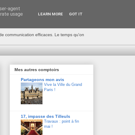
user-agent
erate usage
LEARN MORE
GOT IT
s de communication efficaces. Le temps qu'on
Mes autres comptoirs
Partageons mon avis
Vive la Ville du Grand
Paris !
17, impasse des Tilleuls
Travaux : point à fin
mai !