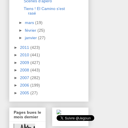
Scènes d'apéro
Tiens ! El Camino s'est
rasé
►
mars
(19)
►
février
(25)
►
janvier
(27)
►
2011
(423)
►
2010
(441)
►
2009
(427)
►
2008
(443)
►
2007
(282)
►
2006
(199)
►
2005
(27)
Pages bues le
mois dernier