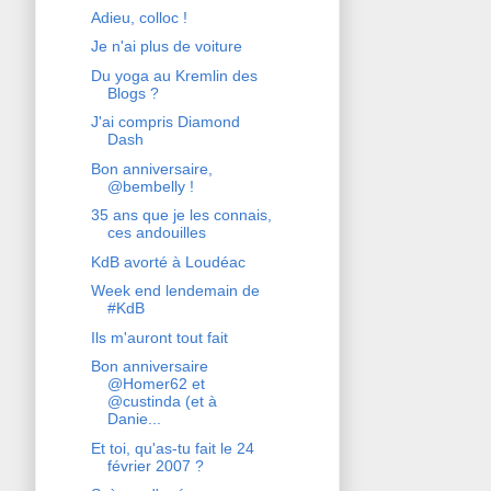
Adieu, colloc !
Je n'ai plus de voiture
Du yoga au Kremlin des
Blogs ?
J'ai compris Diamond
Dash
Bon anniversaire,
@bembelly !
35 ans que je les connais,
ces andouilles
KdB avorté à Loudéac
Week end lendemain de
#KdB
Ils m'auront tout fait
Bon anniversaire
@Homer62 et
@custinda (et à
Danie...
Et toi, qu'as-tu fait le 24
février 2007 ?