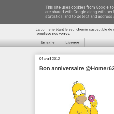
This site uses cookies from Google to 
are shared with Google along with per
Au bistro !
statistics, and to detect and address 
La connerie étant le seul chemin susceptible de 
remplisse nos verres.
En salle
Licence
04 avril 2012
Bon anniversaire @Homer62 