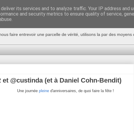
deliver its services and to analyze traffic. Your IP address and 
formance and security metrics to ensure quality of service, gen
abuse.
nous faire entrevoir une parcelle de vérité, utilisons la par des moyen
et @custinda (et à Daniel Cohn-Bendit)
Une journée
pleine
d'anniversaires, de quoi faire la fête !