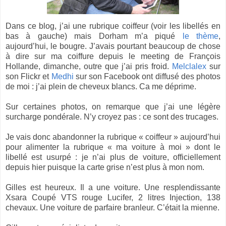
Dans ce blog, j’ai une rubrique coiffeur (voir les libellés en
bas à gauche) mais Dorham m’a piqué
le thème
,
aujourd’hui, le bougre. J’avais pourtant beaucoup de chose
à dire sur ma coiffure depuis le meeting de François
Hollande, dimanche, outre que j’ai pris froid.
Melclalex
sur
son Flickr et
Medhi
sur son Facebook ont diffusé des photos
de moi : j’ai plein de cheveux blancs. Ca me déprime.
Sur certaines photos, on remarque que j’ai une légère
surcharge pondérale. N’y croyez pas : ce sont des trucages.
Je vais donc abandonner la rubrique « coiffeur » aujourd’hui
pour alimenter la rubrique « ma voiture à moi » dont le
libellé est usurpé : je n’ai plus de voiture, officiellement
depuis hier puisque la carte grise n’est plus à mon nom.
Gilles est heureux. Il a une voiture. Une resplendissante
Xsara Coupé VTS rouge Lucifer, 2 litres Injection, 138
chevaux. Une voiture de parfaire branleur. C’était la mienne.