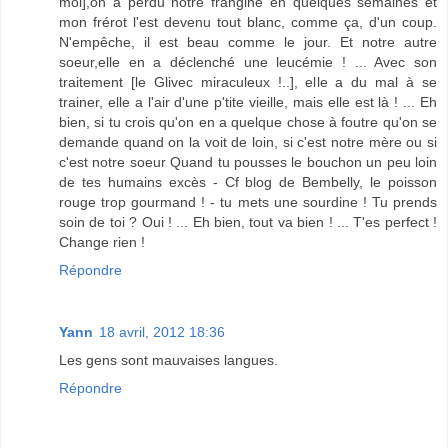
moi],on a perdu notre frangine en quelques semaines et
mon frérot l'est devenu tout blanc, comme ça, d'un coup.
N'empêche, il est beau comme le jour. Et notre autre
soeur,elle en a déclenché une leucémie ! ... Avec son
traitement [le Glivec miraculeux !..], elle a du mal à se
trainer, elle a l'air d'une p'tite vieille, mais elle est là ! ... Eh
bien, si tu crois qu'on en a quelque chose à foutre qu'on se
demande quand on la voit de loin, si c'est notre mère ou si
c'est notre soeur Quand tu pousses le bouchon un peu loin
de tes humains excès - Cf blog de Bembelly, le poisson
rouge trop gourmand ! - tu mets une sourdine ! Tu prends
soin de toi ? Oui ! ... Eh bien, tout va bien ! ... T'es perfect !
Change rien !
Répondre
Yann
18 avril, 2012 18:36
Les gens sont mauvaises langues.
Répondre