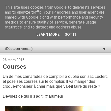
This site uses cookies from Google to deliver its services
Au bistro !
and to analyze traffic. Your IP address and user-agent are
shared with Google along with performance and security
metrics to ensure quality of service, generate usage
La connerie étant le seul chemin susceptible de nous faire
statistics, and to detect and address abuse.
entrevoir une parcelle de vérité, utilisons la par des moyens
de communication efficaces. Le temps qu'on remplisse nos
LEARN MORE
GOT IT
verres.
▼
26 mars 2013
Courses
Un de mes camarades de comptoir a oublié son sac Leclerc
et pose ses courses sur le comptoir. Il va manger des
croque-monsieur à chier mais que va-t-il faire du reste ?
Devinez de qui il s'agit ! #larumeur