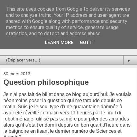
This site uses cookies from Google to deliver its services
Au bistro !
and to analyze traffic. Your IP address and user-agent are
shared with Google along with performance and security
metrics to ensure quality of service, generate usage
La connerie étant le seul chemin susceptible de nous faire
statistics, and to detect and address abuse.
entrevoir une parcelle de vérité, utilisons la par des moyens
de communication efficaces. Le temps qu'on remplisse nos
LEARN MORE
GOT IT
verres.
▼
30 mars 2013
Question philosophique
Je n'ai pas fait de billet dans ce blog aujourd'hui. Je voulais
néanmoins poser la question qui me taraude depuis ce
matin. Suis-je le seul type d'une quarantaine damnée à
avoir été réveillé ce matin vers 11 heures par le bruit du
robot ménager utilisé pas sa mère pour piler des amandes
alors qu'il s'était endormi depuis un bon quart d'heure dans
la baignoire en lisant le dernier numéro de Sciences et