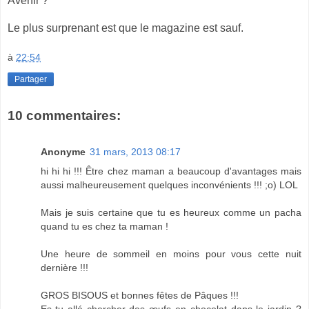
Avenir ?
Le plus surprenant est que le magazine est sauf.
à
22:54
Partager
10 commentaires:
Anonyme
31 mars, 2013 08:17
hi hi hi !!! Être chez maman a beaucoup d'avantages mais
aussi malheureusement quelques inconvénients !!! ;o) LOL
Mais je suis certaine que tu es heureux comme un pacha
quand tu es chez ta maman !
Une heure de sommeil en moins pour vous cette nuit
dernière !!!
GROS BISOUS et bonnes fêtes de Pâques !!!
Es-tu allé chercher des œufs en chocolat dans le jardin ?