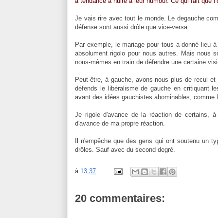
a tendance à nuire à leur humour. Ce qui fait que l
Je vais rire avec tout le monde. Le degauche comm
défense sont aussi drôle que vice-versa.
Par exemple, le mariage pour tous a donné lieu à 
absolument rigolo pour nous autres. Mais nous s
nous-mêmes en train de défendre une certaine visio
Peut-être, à gauche, avons-nous plus de recul et d
défends le libéralisme de gauche en critiquant le
avant des idées gauchistes abominables, comme l
Je rigole d'avance de la réaction de certains, à
d'avance de ma propre réaction.
Il n'empêche que des gens qui ont soutenu un type 
drôles. Sauf avec du second degré.
à
13:37
20 commentaires: