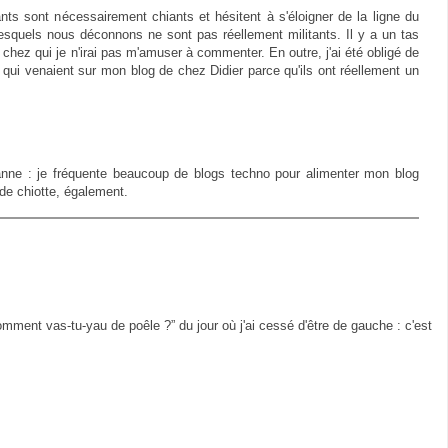
tants sont nécessairement chiants et hésitent à s'éloigner de la ligne du
lesquels nous déconnons ne sont pas réellement militants. Il y a un tas
e chez qui je n'irai pas m'amuser à commenter. En outre, j'ai été obligé de
qui venaient sur mon blog de chez Didier parce qu'ils ont réellement un
zanne : je fréquente beaucoup de blogs techno pour alimenter mon blog
e chiotte, également.
ment vas-tu-yau de poêle ?” du jour où j'ai cessé d'être de gauche : c'est