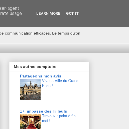
user-agent
erate usage
LEARN MORE
GOT IT
s de communication efficaces. Le temps qu'on
Mes autres comptoirs
Partageons mon avis
Vive la Ville du Grand
Paris !
17, impasse des Tilleuls
Travaux : point à fin
mai !