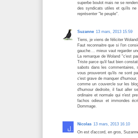
superbe boulot mais ne se rende
des syndicats utiles et qu'ils n
représenter "le peuple".
Suzanne
13 mars, 2013 15:59
Tiens, je viens de féliciter Woland 
Faut reconnaitre que si l'on con
gauche.... mieux vaut regarder une
La remarque de Woland "c'est par
Triste parce qu'il faut bien const
sabots dans les commentaires, si
vous prouveront qu'ils ne sont p
c'est grave de manquer d'humour, e
comme un couvercle sur les blogs
d'humour dedroite, il faut aller 
ordinaire et normale qui n'est p
fachos odieux et immondes écri
Dommage.
Nicolas
13 mars, 2013 16:10
On est d'accord, en gros, Suzann