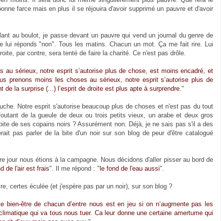
nne farce mais en plus il se réjouira d'avoir supprimé un pauvre et d'avoir
ant au boulot, je passe devant un pauvre qui vend un journal du genre de
t je lui réponds "non". Tous les matins. Chacun un mot. Ça me fait rire. Lui
ite, par contre, sera tenté de faire la charité. Ce n'est pas drôle.
u sérieux, notre esprit s’autorise plus de chose, est moins encadré, et
s prenons moins les choses au sérieux, notre esprit s’autorise plus de
e la surprise (...) l’esprit de droite est plus apte à surprendre.
"
auche. Notre esprit s'autorise beaucoup plus de choses et n'est pas du tout
 foutant de la gueule de deux ou trois petits vieux, un arabe et deux gros
a bite de ses copains noirs ? Assurément non. Déjà, je ne sais pas s'il a des
erait pas parler de la bite d'un noir sur son blog de peur d'être catalogué
utre jour nous étions à la campagne. Nous décidons d'aller pisser au bord de
d de l'air est frais
". Il me répond : "
le fond de l'eau aussi
".
ire, certes éculée (et j'espère pas par un noir), sur son blog ?
le bien-être de chacun d’entre nous est en jeu si on n’augmente pas les
 climatique qui va tous nous tuer. Ca leur donne une certaine amertume qui