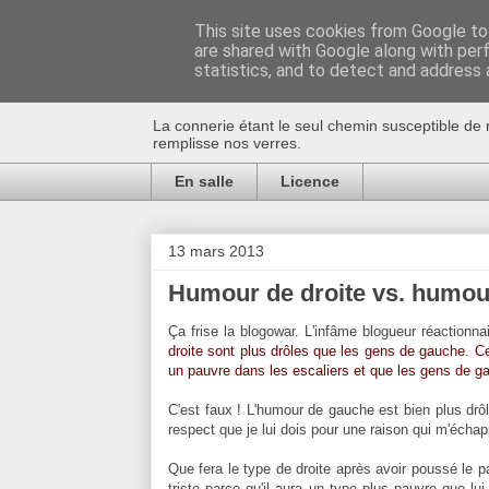
This site uses cookies from Google to 
are shared with Google along with per
Au bistro !
statistics, and to detect and address 
La connerie étant le seul chemin susceptible de 
remplisse nos verres.
En salle
Licence
13 mars 2013
Humour de droite vs. humou
Ça frise la blogowar. L'infâme blogueur réactionna
droite sont plus drôles que les gens de gauche. Ce
un pauvre dans les escaliers et que les gens de g
C'est faux ! L'humour de gauche est bien plus drôle
respect que je lui dois pour une raison qui m'échap
Que fera le type de droite après avoir poussé le pau
triste parce qu'il aura un type plus pauvre que l