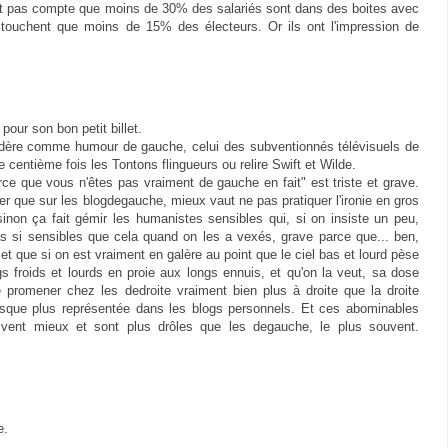
nt pas compte que moins de 30% des salariés sont dans des boites avec
e touchent que moins de 15% des électeurs. Or ils ont l'impression de
pour son bon petit billet.
sidère comme humour de gauche, celui des subventionnés télévisuels de
 centième fois les Tontons flingueurs ou relire Swift et Wilde.
ce que vous n'êtes pas vraiment de gauche en fait" est triste et grave.
ater que sur les blogdegauche, mieux vaut ne pas pratiquer l'ironie en gros
non ça fait gémir les humanistes sensibles qui, si on insiste un peu,
as si sensibles que cela quand on les a vexés, grave parce que... ben,
t que si on est vraiment en galère au point que le ciel bas et lourd pèse
 froids et lourds en proie aux longs ennuis, et qu'on la veut, sa dose
se promener chez les dedroite vraiment bien plus à droite que la droite
resque plus représentée dans les blogs personnels. Et ces abominables
vent mieux et sont plus drôles que les degauche, le plus souvent.
e.