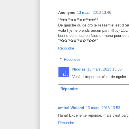
Anonyme
13 mars, 2013 13:46
°º✿✿°º✿✿°º✿✿°º✿✿º°
De gauche ou de droite l'essentiel est d’œu
voilà ! je ne prends aucun parti !!! ;o) LOL
bonne continuation Nico et merci pour ce bil
°º✿✿°º✿✿°º✿✿°º✿✿º°
Répondre
Réponses
Nicolas
13 mars, 2013 13:53
Voilà. L'important c'est de rigoler.
Répondre
amiral Woland
13 mars, 2013 13:53
Haha! Excellente réponse, mais c'est parc
Répondre