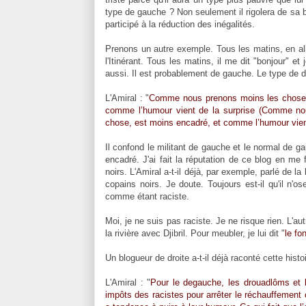
type de gauche ? Non seulement il rigolera de sa bo
participé à la réduction des inégalités.
Prenons un autre exemple. Tous les matins, en all
l'Itinérant. Tous les matins, il me dit "bonjour" e
aussi. Il est probablement de gauche. Le type de dro
L'Amiral : "
Comme nous prenons moins les choses a
comme l’humour vient de la surprise (Comme nou
chose, est moins encadré, et comme l’humour vient d
Il confond le militant de gauche et le normal de g
encadré. J'ai fait la réputation de ce blog en me
noirs. L'Amiral a-t-il déjà, par exemple, parlé de l
copains noirs. Je doute. Toujours est-il qu'il n'os
comme étant raciste.
Moi, je ne suis pas raciste. Je ne risque rien. L'a
la rivière avec Djibril. Pour meubler, je lui dit "
le fon
Un blogueur de droite a-t-il déjà raconté cette histo
L'Amiral : "
Pour le degauche, les drouadlôms et 
impôts des racistes pour arrêter le réchauffement