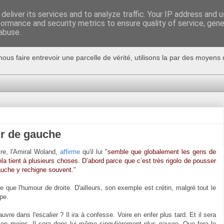
deliver its services and to analyze traffic. Your IP address and 
formance and security metrics to ensure quality of service, gen
abuse.
nous faire entrevoir une parcelle de vérité, utilisons la par des moyen
r de gauche
ire, l'Amiral Woland,
affirme
qu'il lui "
semble que globalement les gens de
la tient à plusieurs choses. D’abord parce que c’est très rigolo de pousser
auche y rechigne souvent.
"
 que l'humour de droite. D'ailleurs, son exemple est crétin, malgré tout le
pe.
vre dans l'escalier ? Il ira à confesse. Voire en enfer plus tard. Et il sera
ui en moins. Il sera donc lui même singulièrement plus pauvre. Que fera le