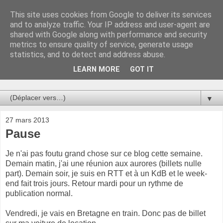
This site uses cookies from Google to deliver its services
Au bistro !
and to analyze traffic. Your IP address and user-agent are
shared with Google along with performance and security
metrics to ensure quality of service, generate usage
La connerie étant le seul chemin susceptible de nous faire
statistics, and to detect and address abuse.
entrevoir une parcelle de vérité, utilisons la par des moyens
de communication efficaces. Le temps qu'on remplisse nos
LEARN MORE
GOT IT
verres.
▼
27 mars 2013
Pause
Je n'ai pas foutu grand chose sur ce blog cette semaine.
Demain matin, j'ai une réunion aux aurores (billets nulle
part). Demain soir, je suis en RTT et à un KdB et le week-
end fait trois jours. Retour mardi pour un rythme de
publication normal.
Vendredi, je vais en Bretagne en train. Donc pas de billet