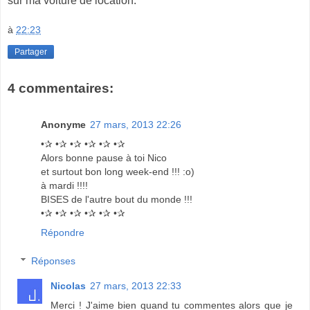
sur ma voiture de location.
à
22:23
Partager
4 commentaires:
Anonyme
27 mars, 2013 22:26
•✰ •✰ •✰ •✰ •✰ •✰
Alors bonne pause à toi Nico
et surtout bon long week-end !!! :o)
à mardi !!!!
BISES de l'autre bout du monde !!!
•✰ •✰ •✰ •✰ •✰ •✰
Répondre
Réponses
Nicolas
27 mars, 2013 22:33
Merci ! J'aime bien quand tu commentes alors que je