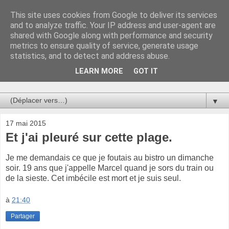
This site uses cookies from Google to deliver its services
Au bistro !
and to analyze traffic. Your IP address and user-agent are
shared with Google along with performance and security
metrics to ensure quality of service, generate usage
La connerie étant le seul chemin susceptible de nous faire
statistics, and to detect and address abuse.
entrevoir une parcelle de vérité, utilisons la par des moyens
de communication efficaces. Le temps qu'on remplisse nos
LEARN MORE
GOT IT
verres.
▼
17 mai 2015
Et j'ai pleuré sur cette plage.
Je me demandais ce que je foutais au bistro un dimanche
soir. 19 ans que j'appelle Marcel quand je sors du train ou
de la sieste. Cet imbécile est mort et je suis seul.
à
21:40
Partager