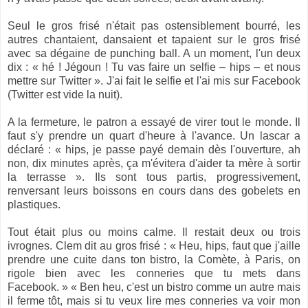
Seul le gros frisé n'était pas ostensiblement bourré, les
autres chantaient, dansaient et tapaient sur le gros frisé
avec sa dégaine de punching ball. A un moment, l'un deux
dix : « hé ! Jégoun ! Tu vas faire un selfie – hips – et nous
mettre sur Twitter ». J'ai fait le selfie et l'ai mis sur Facebook
(Twitter est vide la nuit).
A la fermeture, le patron a essayé de virer tout le monde. Il
faut s'y prendre un quart d'heure à l'avance. Un lascar a
déclaré : « hips, je passe payé demain dès l'ouverture, ah
non, dix minutes après, ça m'évitera d'aider ta mère à sortir
la terrasse ». Ils sont tous partis, progressivement,
renversant leurs boissons en cours dans des gobelets en
plastiques.
Tout était plus ou moins calme. Il restait deux ou trois
ivrognes. Clem dit au gros frisé : « Heu, hips, faut que j'aille
prendre une cuite dans ton bistro, la Comète, à Paris, on
rigole bien avec les conneries que tu mets dans
Facebook. » « Ben heu, c'est un bistro comme un autre mais
il ferme tôt, mais si tu veux lire mes conneries va voir mon