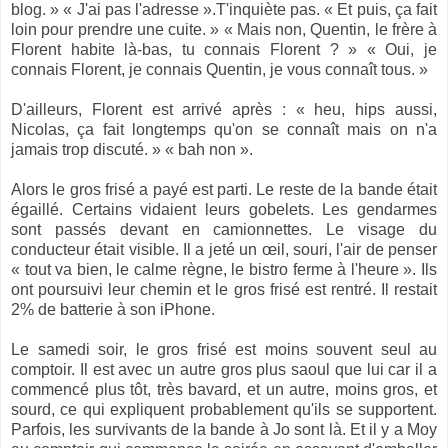
blog. » « J'ai pas l'adresse ».T'inquiète pas. « Et puis, ça fait
loin pour prendre une cuite. » « Mais non, Quentin, le frère à
Florent habite là-bas, tu connais Florent ? » « Oui, je
connais Florent, je connais Quentin, je vous connaît tous. »
D'ailleurs, Florent est arrivé après : « heu, hips aussi,
Nicolas, ça fait longtemps qu'on se connaît mais on n'a
jamais trop discuté. » « bah non ».
Alors le gros frisé a payé est parti. Le reste de la bande était
égaillé. Certains vidaient leurs gobelets. Les gendarmes
sont passés devant en camionnettes. Le visage du
conducteur était visible. Il a jeté un œil, souri, l'air de penser
« tout va bien, le calme règne, le bistro ferme à l'heure ». Ils
ont poursuivi leur chemin et le gros frisé est rentré. Il restait
2% de batterie à son iPhone.
Le samedi soir, le gros frisé est moins souvent seul au
comptoir. Il est avec un autre gros plus saoul que lui car il a
commencé plus tôt, très bavard, et un autre, moins gros, et
sourd, ce qui expliquent probablement qu'ils se supportent.
Parfois, les survivants de la bande à Jo sont là. Et il y a Moy