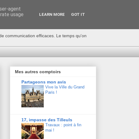
user-agent
erate usage
LEARN MORE
GOT IT
s de communication efficaces. Le temps qu'on
Mes autres comptoirs
Partageons mon avis
Vive la Ville du Grand
Paris !
17, impasse des Tilleuls
Travaux : point à fin
mai !