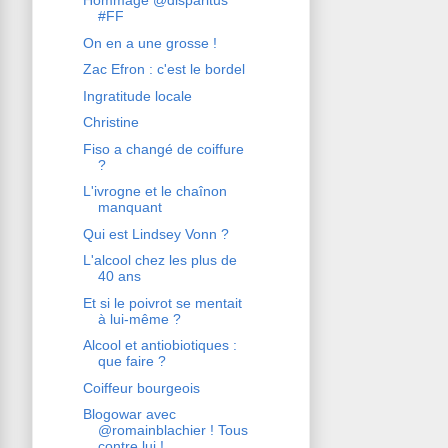
Hommage @disparitus
#FF
On en a une grosse !
Zac Efron : c'est le bordel
Ingratitude locale
Christine
Fiso a changé de coiffure
?
L'ivrogne et le chaînon
manquant
Qui est Lindsey Vonn ?
L'alcool chez les plus de
40 ans
Et si le poivrot se mentait
à lui-même ?
Alcool et antiobiotiques :
que faire ?
Coiffeur bourgeois
Blogowar avec
@romainblachier ! Tous
contre lui !