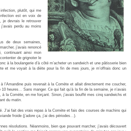
nfection, plutôt, qui me
infection est en voix de
 je devrais le retrouver
 j’avais perdu au moins
lus de deux semaines,
marcher, j’avais renoncé
i, continuant ainsi mon
ontenter de grignoter le
 donc à la boulangerie d’à côté m’acheter un sandwich et une pâtisserie bien
ète et me voyait à la diète pour la fin de mes jours, je m’offrais donc un
tour à l’Amandine puis revenait à la Comète et allait directement me coucher,
 10 heures… Sans manger. Ce qui fait qu’à la fin de la semaine, je n’avais
ois), à la Comète, en me forçant. Sinon, j’avais bouffé mes cinq sandwichs et
sant du matin.
é. J’ai fait des vrais repas à la Comète et fais des courses de machins qui
viande froide (j’adore ça, j’ai des périodes…).
nnes résolutions. Néanmoins, bien que pouvant marcher, j’avais découvert