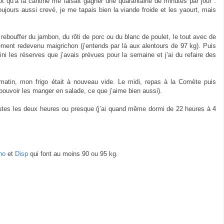
ôt qu’à la cantine me faisait gagner une quarantaine de minutes par jour :
oujours aussi crevé, je me tapais bien la viande froide et les yaourt, mais
rebouffer du jambon, du rôti de porc ou du blanc de poulet, le tout avec de
ement redevenu maigrichon (j’entends par là aux alentours de 97 kg). Puis
 fini les réserves que j’avais prévues pour la semaine et j’ai du refaire des
 matin, mon frigo était à nouveau vide. Le midi, repas à la Comète puis
 pouvoir les manger en salade, ce que j’aime bien aussi).
outes les deux heures ou presque (j’ai quand même dormi de 22 heures à 4
no
et
Disp
qui font au moins 90 ou 95 kg.