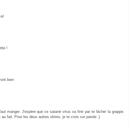
ce!
tte !
vont bien
aut manger. J'espère que ce satané virus va finir par te lâcher la grappe.
au fait. Pour les deux autres sbires, je te crois sur parole ;)