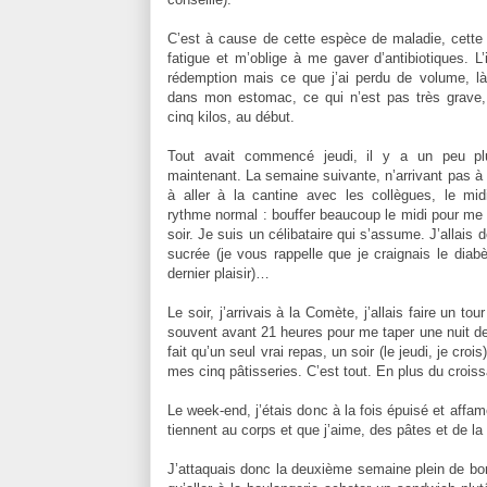
C’est à cause de cette espèce de maladie, cette i
fatigue et m’oblige à me gaver d’antibiotiques. L’
rédemption mais ce que j’ai perdu de volume, là,
dans mon estomac, ce qui n’est pas très grave,
cinq kilos, au début.
Tout avait commencé jeudi, il y a un peu p
maintenant. La semaine suivante, n’arrivant pas à 
à aller à la cantine avec les collègues, le mid
rythme normal : bouffer beaucoup le midi pour me c
soir. Je suis un célibataire qui s’assume. J’allais
sucrée (je vous rappelle que je craignais le diab
dernier plaisir)…
Le soir, j’arrivais à la Comète, j’allais faire un 
souvent avant 21 heures pour me taper une nuit de
fait qu’un seul vrai repas, un soir (le jeudi, je cr
mes cinq pâtisseries. C’est tout. En plus du crois
Le week-end, j’étais donc à la fois épuisé et affam
tiennent au corps et que j’aime, des pâtes et de la 
J’attaquais donc la deuxième semaine plein de bo