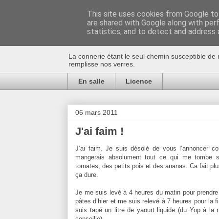
This site uses cookies from Google to 
are shared with Google along with per
Au bistro !
statistics, and to detect and address 
La connerie étant le seul chemin susceptible de 
remplisse nos verres.
En salle
Licence
06 mars 2011
J'ai faim !
J’ai faim. Je suis désolé de vous l’annoncer c
mangerais absolument tout ce qui me tombe s
tomates, des petits pois et des ananas. Ca fait p
ça dure.
Je me suis levé à 4 heures du matin pour prendr
pâtes d’hier et me suis relevé à 7 heures pour la fi
suis tapé un litre de yaourt liquide (du Yop à la 
conseille).