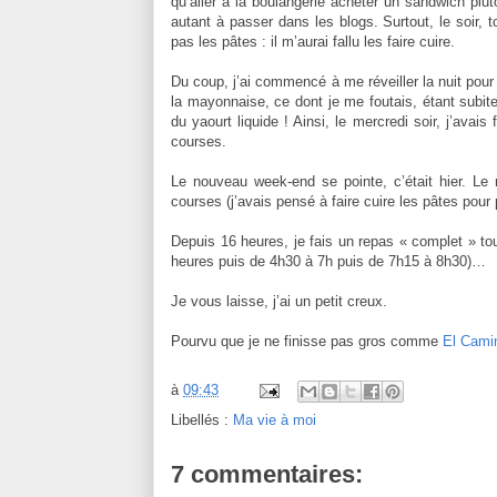
qu’aller à la boulangerie acheter un sandwich plut
autant à passer dans les blogs. Surtout, le soir, t
pas les pâtes : il m’aurai fallu les faire cuire.
Du coup, j’ai commencé à me réveiller la nuit pour 
la mayonnaise, ce dont je me foutais, étant subit
du yaourt liquide ! Ainsi, le mercredi soir, j’avais
courses.
Le nouveau week-end se pointe, c’était hier. Le
courses (j’avais pensé à faire cuire les pâtes pour
Depuis 16 heures, je fais un repas « complet » t
heures puis de 4h30 à 7h puis de 7h15 à 8h30)…
Je vous laisse, j’ai un petit creux.
Pourvu que je ne finisse pas gros comme
El Cami
à
09:43
Libellés :
Ma vie à moi
7 commentaires: