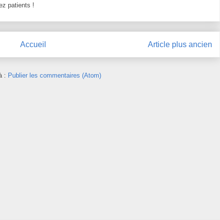
z patients !
Accueil
Article plus ancien
à :
Publier les commentaires (Atom)