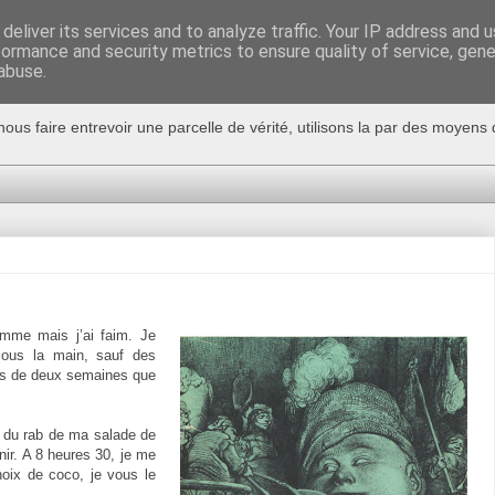
deliver its services and to analyze traffic. Your IP address and 
formance and security metrics to ensure quality of service, gen
abuse.
nous faire entrevoir une parcelle de vérité, utilisons la par des moyen
omme mais j’ai faim. Je
ous la main, sauf des
lus de deux semaines que
e du rab de ma salade de
nir. A 8 heures 30, je me
noix de coco, je vous le