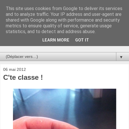
This site uses cookies from Google to deliver its services
Au bistro !
and to analyze traffic. Your IP address and user-agent are
shared with Google along with performance and security
metrics to ensure quality of service, generate usage
La connerie étant le seul chemin susceptible de nous faire
statistics, and to detect and address abuse.
entrevoir une parcelle de vérité, utilisons la par des moyens
de communication efficaces. Le temps qu'on remplisse nos
LEARN MORE
GOT IT
verres.
▼
06 mai 2012
C'te classe !